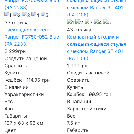
33 отзыва
Раскладное кресло
43 отзыва
Ranger FC750-052 Blue
Компактный столик и
(RA 2233)
складывающиеся стулья
2 299
грн
с чехлом Ranger ST 401
Следить за ценой
(RA 1106)
Сравнить
1 999
грн
Купить
Следить за ценой
Кешбек
114.95
грн
Сравнить
В наличии
Купить
Характеристики
Кешбек
99.95
грн
Вес
В наличии
4 кг
Характеристики
Габариты
Вес
107 х 63 х 96 см
7.5 кг
Цвет
Габариты