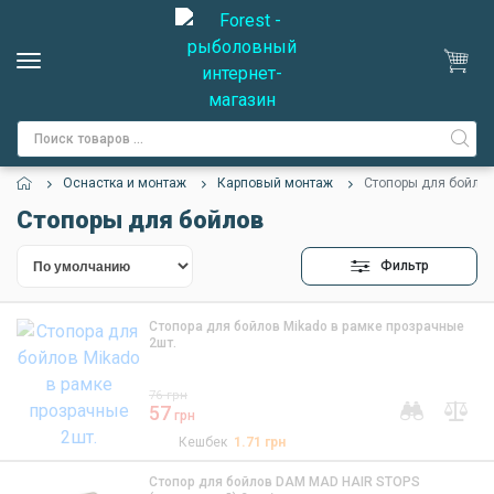
Оснастка и монтаж
Карповый монтаж
Стопоры для бойло
Стопоры для бойлов
Фильтр
Стопора для бойлов Mikado в рамке прозрачные
2шт.
76
грн
57
грн
Кешбек
1.71
грн
Стопор для бойлов DAM MAD HAIR STOPS