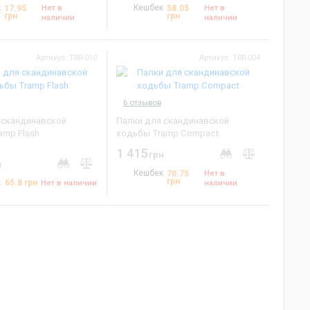
к
Нет в
Кешбек
Нет в
17.95
58.05
грн
грн
наличии
наличии
Артикул: TRR-010
Артикул: TRR-004
6 отзывов
 скандинавской
Палки для скандинавской
amp Flash
ходьбы Tramp Compact
1 415
грн
н
Кешбек
Нет в
70.75
грн
65.8
грн
к
Нет в наличии
наличии