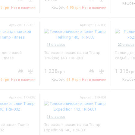
Кешбе
Смотреть все
95
грн
4.95
грн
Нет в наличии
Кешбек
Нет в наличии
Артикул: TRR-011
Артикул: TRR-003
18 отзывов
22 отзыва
андинавской
Телескопические палки Tramp
Палки для
Fitness
Trekking 140, TRR-003
ходьбы Tr
1 238
1 316
грн
гр
.6
грн
61.9
грн
Нет в наличии
Кешбек
Нет в наличии
Кешбе
Артикул: TRR-002
Артикул: TRR-001
11 отзывов
ие палки Tramp
Телескопические палки Tramp
002
Expedition 140, TRR-001