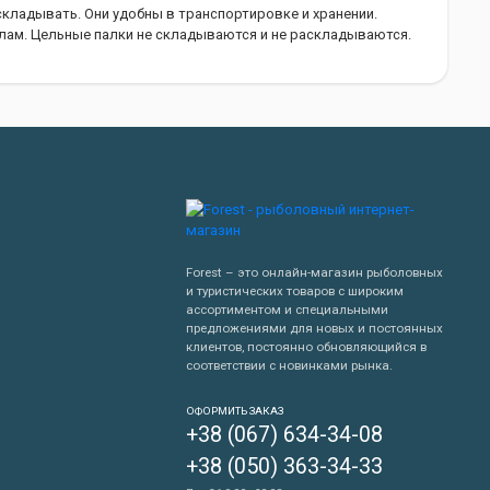
складывать. Они удобны в транспортировке и хранении.
лам. Цельные палки не складываются и не раскладываются.
Forest – это онлайн-магазин рыболовных
и туристических товаров с широким
ассортиментом и специальными
предложениями для новых и постоянных
клиентов, постоянно обновляющийся в
 градусов. Вес. Чем легче палки, тем комфортнее будет
соответствии с новинками рынка.
омпозитных материалов. Алюминиевые палки самые прочные и
Написать нам
Композитные палки представляют собой сочетание алюминия и
ОФОРМИТЬ ЗАКАЗ
+38 (067) 634-34-08
Перезвонить мне
+38 (050) 363-34-33
 Тип наконечника. Наконечники могут быть острыми,