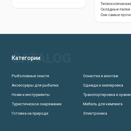
Телескопические
Складные палки
Они самые прочн
Как выб
При выборе тре
Рост.
Категории
Вес.
Материал.
Рыболовные снасти
Оснастка и монтаж
Наличие амор
Аксессуары для рыбалки
Одежда и экипировка
Тип наконечни
Ножи и инструменты
Транспортировка и хране
Рост. Длина пал
ходить с ними. 
Туристическое снаряжение
Мебель для кемпинга
надежные, но и 
Готовка на природе
Электроника
карбона. Они ле
Наличие амортиз