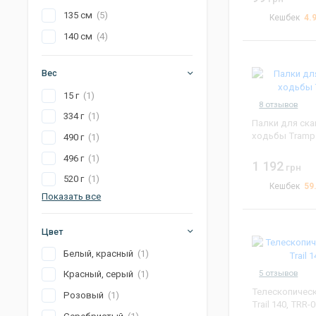
Мебель для кемпинга
Джиг головки
135 см
(5)
4.
Кешбек
Готовка на природе
140 см
(4)
Электроника
Вес
15 г
(1)
8 отзывов
334 г
(1)
Палки для ск
ходьбы Tramp 
490 г
(1)
496 г
(1)
1 192
грн
520 г
(1)
59
Кешбек
Показать все
Цвет
Белый, красный
(1)
5 отзывов
Красный, серый
(1)
Телескопическ
Розовый
(1)
Trail 140, TRR-