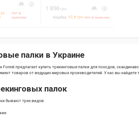
1 856
грн
Нет в
.45
н
92.8
грн
наличии
Кешбек
Нет в наличии
овые палки в Украине
н Forest предлагает купить трекинговые палки для походов, скандинавс
мент товаров от ведущих мировых производителей. У нас вы найдете 
екинговых палок
ки бывают трех видов:
кие.