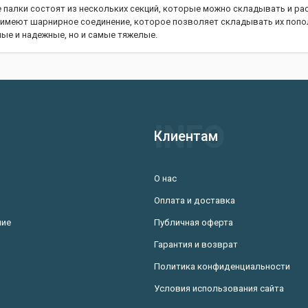
 палки состоят из нескольких секций, которые можно складывать и ра
 имеют шарнирное соединение, которое позволяет складывать их попо
ые и надежные, но и самые тяжелые.
рать трекинговые палки
кинговых палок следует учитывать следующие параметры:
Клиентам
О нас
тизации.
Оплата и доставка
ка.
ние
Публичная оферта
ок должна быть такой, чтобы при ходьбе локоть был согнут под углом 90
Материал. Палки могут быть изготовлены из алюминия, карбона или к
Гарантия и возврат
самые тяжелые. Карбоновые палки самые легкие, но и самые дорогие. 
Политика конфиденциальности
гче алюминиевых, но прочнее карбоновых.
Условия использования сайта
ации. Амортизация позволяет снизить нагрузку на суставы при ходьбе.