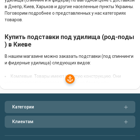
удилища (спиннинги и фидеры) по выгодной цене с доставкой
в Днепр, Киев, Харьков и другие населенные пункты Украины.
Поговорим подробнее о представленных у нас категориях
товаров.
Купить подставки под удилища (
род-поды
) в Киеве
В нашем магазине можно заказать подставки (под спиннинги
и фидерные удилища) следующих видов:
Комлевые. Товары имеют простую конструкцию. Они
устанавливаются непосредственно на берегу или
фиксируются на каркасе рыбацкого стула винтовым зажимом.
Одинарные. Визуально напоминают штатив или рогатку.
Главные достоинства - устойчивость к порывам ветра,
Категории
возможность регулировки по высоте и низкая цена.
Клиентам
Род-поды
. Товары представляют собою опору с 3 или 4
ножками. Это самые современные изделия с большим
набором опций для трансформации. Они легко