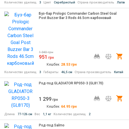
Количество удилищ
3
Цвет
Серебристый
Страна производитель
Латвия
Буз-бар Prologic Commander Carbon Steel Goal
Post Buzzer Bar 3 Rods 46.5cm карбоновый
1 340
грн
951
Ку
грн
Кешбек
28.53
грн
Количество удилищ
3
Габариты
46,5 см
Страна производитель
Китай
Род-под GLADIATOR RP050-3 (GL8170)
1 299
Ку
грн
Кешбек
64.95
грн
Длина
77-126 см
Вес
1,1 кг
Количество удилищ
2
Род-под Salmo