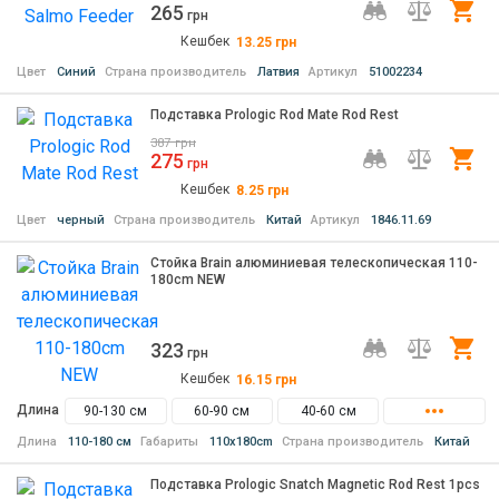
265
Ку
грн
Кешбек
13.25
грн
Цвет
Синий
Страна производитель
Латвия
Артикул
51002234
Подставка Prologic Rod Mate Rod Rest
387
грн
275
Ку
грн
Кешбек
8.25
грн
Цвет
черный
Страна производитель
Китай
Артикул
1846.11.69
Стойка Brain алюминиевая телескопическая 110-
180cm NEW
323
Ку
грн
Кешбек
16.15
грн
Длина
90-130 см
60-90 см
40-60 см
Длина
110-180 см
Габариты
110x180cm
Страна производитель
Китай
Подставка Prologic Snatch Magnetic Rod Rest 1pcs