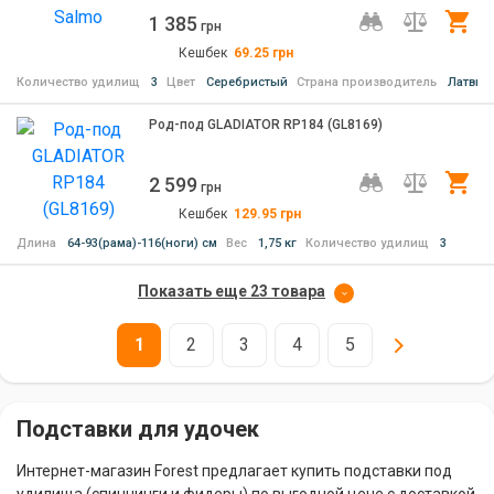
1 385
Ку
грн
Кешбек
69.25
грн
Количество удилищ
3
Цвет
Серебристый
Страна производитель
Латвия
Род-под GLADIATOR RP184 (GL8169)
2 599
Ку
грн
Кешбек
129.95
грн
Длина
64-93(рама)-116(ноги) см
Вес
1,75 кг
Количество удилищ
3
Показать еще 23 товара
1
2
3
4
5
Подставки для удочек
Интернет-магазин Forest предлагает купить подставки под