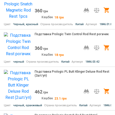
360
Ку
грн
Кешбек
18
грн
Цвет
Черный, красный
Страна производитель
Китай
Артикул
1846.01.89
Подставка Prologic Twin Control Rod Rest рогачик
360
Ку
грн
Кешбек
18
грн
Цвет
черный
Страна производитель
Китай
Артикул
1846.03.42
Подставка Prologic PL Butt Klinger Deluxe Rod Rest
(2шт/уп)
462
Ку
грн
Кешбек
23.1
грн
Цвет
черный, оранжевый
Страна производитель
Китай
Артикул
1846.02.