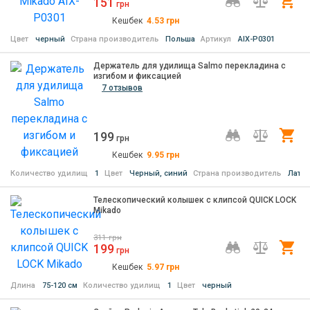
151
Ку
грн
Кешбек
4.53
грн
Цвет
черный
Страна производитель
Польша
Артикул
AIX-P0301
Держатель для удилища Salmo перекладина с
изгибом и фиксацией
7 отзывов
199
Ку
грн
Кешбек
9.95
грн
Количество удилищ
1
Цвет
Черный, синий
Страна производитель
Латви
Телескопический колышек с клипсой QUICK LOCK
Mikado
311
грн
199
Ку
грн
Кешбек
5.97
грн
Длина
75-120 см
Количество удилищ
1
Цвет
черный