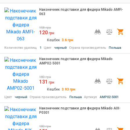
Наконечник подставки для фидера Mikado AMFI-
063
158
грн
120
Ку
грн
Кешбек
3.6
грн
Количество удилищ
1
Цвет
черный
Страна производитель
Польша
Наконечник подставки для фидера Mikado
AMP02-5001
180
грн
131
Ку
грн
Кешбек
3.93
грн
Цвет
черный
Страна производитель
Польша
Артикул
AMP02-5001
Наконечник подставки для фидера Mikado AIX-
P0301
180
грн