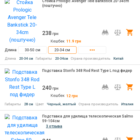
Стойка Prologic Avenger Tele Bankstick 20-34cm
(поштучно)
238
Ку
грн
Кешбек
11.9
грн
Длина
30-50 см
20-34 см
Длина
20-34 см
Габариты
20-34см
Страна производитель
Китай
Подставка Stonfo 348 Rod Rest Type L под фидер
240
Ку
грн
Кешбек
12
грн
Габариты
28 см
Цвет
Черный, желтый
Страна производитель
Италия
Подставка для удилища телескопическая Salmo
59-104см
3 отзыва