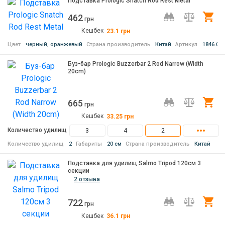
Подставка Prologic Snatch Rod Rest Metal
462
Ку
грн
Кешбек
23.1
грн
Цвет
черный, оранжевый
Страна производитель
Китай
Артикул
1846.04.
Буз-бар Prologic Buzzerbar 2 Rod Narrow (Width
20cm)
665
Ку
грн
Кешбек
33.25
грн
Количество удилищ
3
4
2
Количество удилищ
2
Габариты
20 см
Страна производитель
Китай
Подставка для удилищ Salmo Tripod 120см 3
секции
2 отзыва
722
Ку
грн
Кешбек
36.1
грн