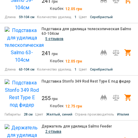
241
Ку
грн
Кешбек
12.05
грн
Длина
59-104 см
Количество удилищ
1
Цвет
Серебристый
Подставка для удилища телескопическая Salmo
63-104см
5 отзывов
241
Ку
грн
Кешбек
12.05
грн
Длина
63-104 см
Количество удилищ
1
Цвет
Серебристый
Подставка Stonfo 349 Rod Rest Type E под фидер
255
Ку
грн
Кешбек
12.75
грн
Габариты
28 см
Цвет
Желтый, синий
Страна производитель
Италия
Держатель для удилища Salmo Feeder
2 отзыва