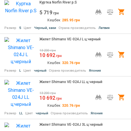
Куртка Norfin River р.S
5 719
Ку
грн
Кешбек
285.95
грн
Размер
S
Цвет
Черный, хаки
Страна производитель
Латвия
Жилет Shimano VE-024J L ц:черный
13 200
грн
10 692
Ку
грн
Кешбек
320.76
грн
Размер
L
Цвет
черный
Страна производитель
Япония
Жилет Shimano VE-024J LL ц:черный
13 200
грн
10 692
Ку
грн
Кешбек
320.76
грн
Размер
LL
Цвет
черный
Страна производитель
Япония
Жилет Shimano VE-024J 3L ц:черный