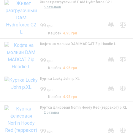
Жилет разгрузочный DAM Hydroforce G2 L
5 отзывов
99
грн
Кешбек
4.95
грн
Кофта на молнии DAM MADCAT Zip Hoodie L
99
грн
Кешбек
4.95
грн
Куртка Lucky John р.XL
99
грн
Кешбек
4.95
грн
Куртка флисовая Norfin Hoody Red (терракот) р.XL
2 отзыва
99
грн