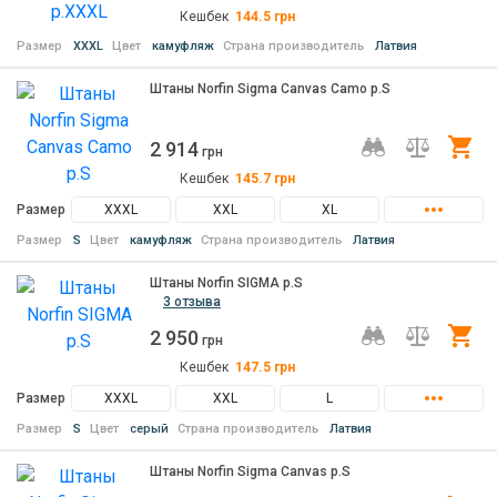
Кешбек
144.5
грн
Размер
XXXL
Цвет
камуфляж
Страна производитель
Латвия
Штаны Norfin Sigma Canvas Camo р.S
2 914
Ку
грн
Кешбек
145.7
грн
Размер
XXXL
XXL
XL
Размер
S
Цвет
камуфляж
Страна производитель
Латвия
Штаны Norfin SIGMA р.S
3 отзыва
2 950
Ку
грн
Кешбек
147.5
грн
Размер
XXXL
XXL
L
Размер
S
Цвет
серый
Страна производитель
Латвия
Штаны Norfin Sigma Canvas р.S