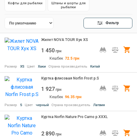
Кофты для рыбалки
Штаны и шорты для
рыбалки
Фильтр
Жилет NOVA TOUR Хук XS
1 450
Ку
грн
Кешбек
72.5
грн
Размер
XS
Цвет
Хаки
Страна производитель
Китай
Куртка флисовая Norfin Frost р.S
1 927
Ку
грн
Кешбек
96.35
грн
Размер
S
Цвет
черный
Страна производитель
Латвия
Куртка Norfin Nature Pro Camo р.XXXL
2 890
Ку
грн