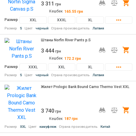
3 311
Ку
грн
Кешбек
165.55
грн
Размер
XXL
XXXL
XL
Размер
S
Цвет
черный
Страна производитель
Латвия
Штаны Norfin River Pants р.S
3 444
Ку
грн
Кешбек
172.2
грн
Размер
XXXL
XXL
XL
Размер
S
Цвет
черный
Страна производитель
Латвия
Жилет Prologic Bank Bound Camo Thermo Vest XXL
3 740
Ку
грн
Кешбек
187
грн
Размер
XXL
Цвет
камуфляж
Страна производитель
Китай