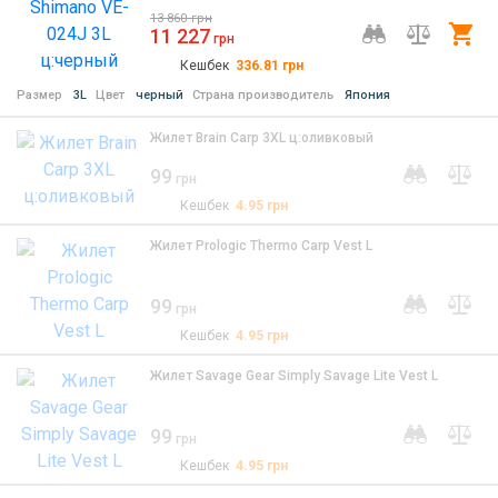
13 860
грн
11 227
Ку
грн
Кешбек
336.81
грн
Размер
3L
Цвет
черный
Страна производитель
Япония
Жилет Brain Carp 3XL ц:оливковый
99
грн
Кешбек
4.95
грн
Жилет Prologic Thermo Carp Vest L
99
грн
Кешбек
4.95
грн
Жилет Savage Gear Simply Savage Lite Vest L
99
грн
Кешбек
4.95
грн