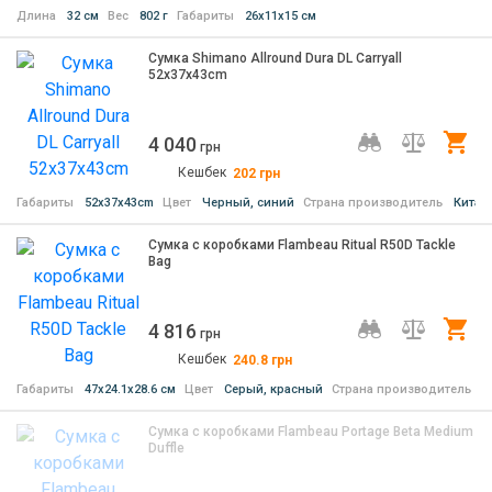
Длина
32 см
Вес
802 г
Габариты
26х11х15 см
Сумка Shimano Allround Dura DL Carryall
52x37x43cm
4 040
Ку
грн
Кешбек
202
грн
Габариты
52x37x43cm
Цвет
Черный, синий
Страна производитель
Китай
Cумка c коробками Flambeau Ritual R50D Tackle
Bag
4 816
Ку
грн
Кешбек
240.8
грн
Габариты
47х24.1х28.6 см
Цвет
Серый, красный
Страна производитель
С
Cумка c коробками Flambeau Portage Beta Medium
Duffle