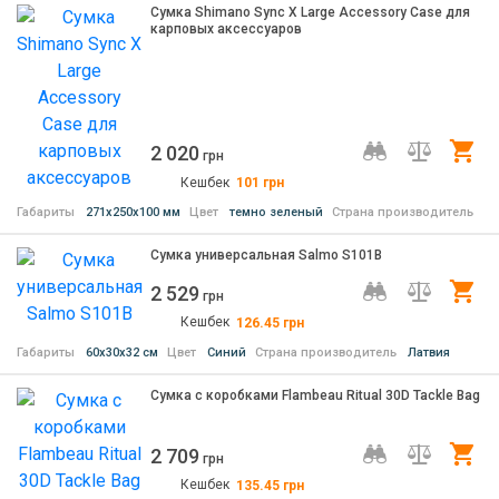
Сумка Shimano Sync X Large Accessory Case для
карповых аксессуаров
2 020
Ку
грн
Кешбек
101
грн
Габариты
271х250х100 мм
Цвет
темно зеленый
Страна производитель
Ки
Сумка универсальная Salmo S101B
2 529
Ку
грн
Кешбек
126.45
грн
Габариты
60х30х32 см
Цвет
Синий
Страна производитель
Латвия
Cумка c коробками Flambeau Ritual 30D Tackle Bag
2 709
Ку
грн
Кешбек
135.45
грн