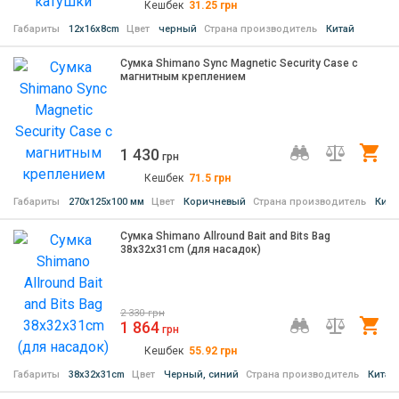
Кешбек
31.25
грн
Габариты
12x16x8cm
Цвет
черный
Страна производитель
Китай
Сумка Shimano Sync Magnetic Security Case с
магнитным креплением
1 430
Ку
грн
Кешбек
71.5
грн
Габариты
270х125х100 мм
Цвет
Коричневый
Страна производитель
Кита
Сумка Shimano Allround Bait and Bits Bag
38x32x31cm (для насадок)
2 330
грн
1 864
Ку
грн
Кешбек
55.92
грн
Габариты
38x32x31cm
Цвет
Черный, синий
Страна производитель
Китай