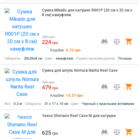
Сумка Mikado для катушек R001P (20 см x 20 см x
8 см) камуфляж
299
грн
224
Ку
грн
Кешбек
6.72
грн
Габариты
20х20х8 см
Цвет
камуфляж
Страна производитель
Польша
Сумка для шпуль Nomura Narita Reel Case
726
грн
479
Ку
грн
Кешбек
14.37
грн
Вес
0.2 кг
Габариты
21 х 17 х 10 см
Цвет
Черный с красными вставками
Чехол Shimano Reel Case M для катушки
625
Ку
грн