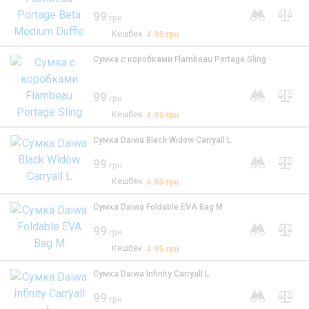
99
грн
Кешбек
4.95
грн
Cумка c коробками Flambeau Portage Sling
99
грн
Кешбек
4.95
грн
Сумка Daiwa Black Widow Carryall L
99
грн
Кешбек
4.95
грн
Сумка Daiwa Foldable EVA Bag M
99
грн
Кешбек
4.95
грн
Сумка Daiwa Infinity Carryall L
99
грн