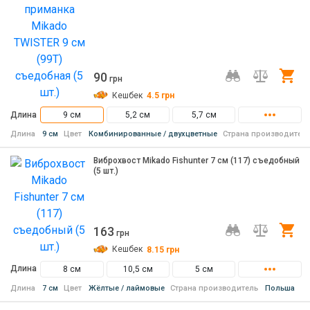
90
Ку
грн
Кешбек
4.5
грн
Длина
9 см
5,2 см
5,7 см
Длина
9 см
Цвет
Комбинированные / двухцветные
Страна производител
Виброхвост Mikado Fishunter 7 см (117) съедобный
(5 шт.)
163
Ку
грн
Кешбек
8.15
грн
Длина
8 см
10,5 см
5 см
Длина
7 см
Цвет
Жёлтые / лаймовые
Страна производитель
Польша