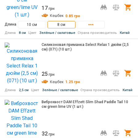
17
Ку
грн
Кешбек
0.85
грн
Длина
10 см
8 см
Длина
8 см
Цвет
Зелёные / салатовые
Страна производитель
Китай
Силиконовая приманка Select Relax 1 дюйм (2,5
см) (071) (10 шт.)
25
Ку
грн
Кешбек
1.25
грн
Длина
2,5 см
Цвет
Зелёные / салатовые
Страна производитель
Китай
Виброхвост DAM Effzett Slim Shad Paddle Tail 10
см green lime UV (1 шт.)
32
Ку
грн