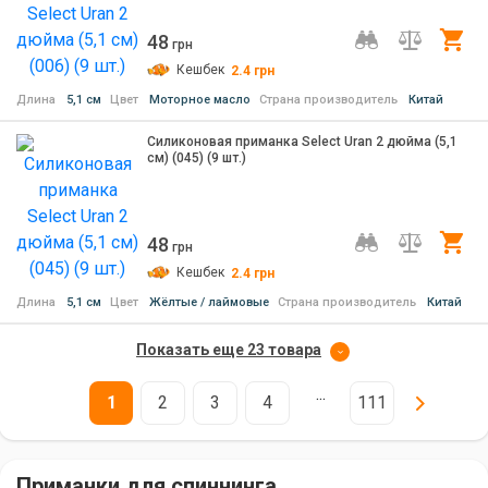
48
Ку
грн
Кешбек
2.4
грн
Длина
5,1 см
Цвет
Моторное масло
Страна производитель
Китай
Силиконовая приманка Select Uran 2 дюйма (5,1
см) (045) (9 шт.)
48
Ку
грн
Кешбек
2.4
грн
Длина
5,1 см
Цвет
Жёлтые / лаймовые
Страна производитель
Китай
Показать еще 23 товара
...
1
2
3
4
111
Приманки для спиннинга