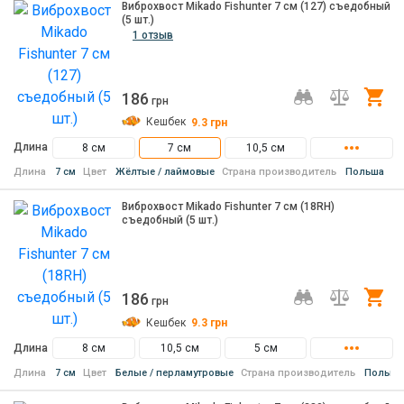
Виброхвост Mikado Fishunter 7 см (127) съедобный
(5 шт.)
1 отзыв
186
Ку
грн
Кешбек
9.3
грн
Длина
8 см
7 см
10,5 см
Длина
7 см
Цвет
Жёлтые / лаймовые
Страна производитель
Польша
Виброхвост Mikado Fishunter 7 см (18RH)
съедобный (5 шт.)
186
Ку
грн
Кешбек
9.3
грн
Длина
8 см
10,5 см
5 см
Длина
7 см
Цвет
Белые / перламутровые
Страна производитель
Польша