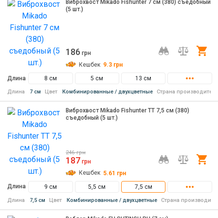
Виброхвост Mikado Fishunter 7 см (380) съедобный
(5 шт.)
186
Ку
грн
Кешбек
9.3
грн
Длина
8 см
5 см
13 см
Длина
7 см
Цвет
Комбинированные / двухцветные
Страна производител
Виброхвост Mikado Fishunter TT 7,5 см (380)
съедобный (5 шт.)
246
грн
187
Ку
грн
Кешбек
5.61
грн
Длина
9 см
5,5 см
7,5 см
Длина
7,5 см
Цвет
Комбинированные / двухцветные
Страна производите