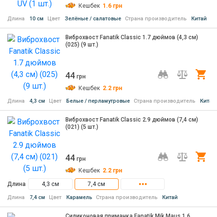
Кешбек
1.6
грн
Длина
10 см
Цвет
Зелёные / салатовые
Страна производитель
Китай
Виброхвост Fanatik Classic 1.7 дюймов (4,3 см)
(025) (9 шт.)
44
Ку
грн
Кешбек
2.2
грн
Длина
4,3 см
Цвет
Белые / перламутровые
Страна производитель
Китай
Виброхвост Fanatik Classic 2.9 дюймов (7,4 см)
(021) (5 шт.)
44
Ку
грн
Кешбек
2.2
грн
Длина
4,3 см
7,4 см
Длина
7,4 см
Цвет
Карамель
Страна производитель
Китай
Силиконовая приманка Fanatik Mik Maus 1.6