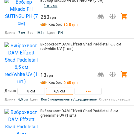
Воблер Mikado FH SUTINGU PH (7 см)
1 отзыв
250
Ку
грн
Кешбек
12.5
грн
Длина
7 см
Вес
19.1 г
Цвет
PH
Виброхвост DAM Effzett Shad Paddletail 6,5 см
red/white UV (1 шт.)
13
Ку
грн
Кешбек
0.65
грн
Длина
8 см
6,5 см
Длина
6,5 см
Цвет
Комбинированные / двухцветные
Страна производите
Виброхвост DAM Effzett Shad Paddletail 8 см
green/lime UV (1 шт.)