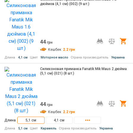
дюймов (4,1 см) (002) (9 шт.)
44
Ку
грн
Кешбек
2.2
грн
Длина
4,1 см
Цвет
Моторное масло
Страна производитель
Украина
Силиконовая приманка Fanatik Mik Maus 2 дюйма
(5,1 см) (021) (8 шт.)
44
Ку
грн
Кешбек
2.2
грн
Длина
5,1 см
4,1 см
Длина
5,1 см
Цвет
Карамель
Страна производитель
Украина