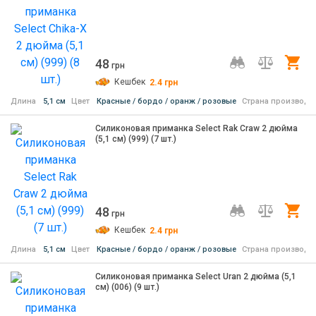
48
Ку
грн
Кешбек
2.4
грн
Длина
5,1 см
Цвет
Красные / бордо / оранж / розовые
Страна производи
Силиконовая приманка Select Rak Craw 2 дюйма
(5,1 см) (999) (7 шт.)
48
Ку
грн
Кешбек
2.4
грн
Длина
5,1 см
Цвет
Красные / бордо / оранж / розовые
Страна производи
Силиконовая приманка Select Uran 2 дюйма (5,1
см) (006) (9 шт.)