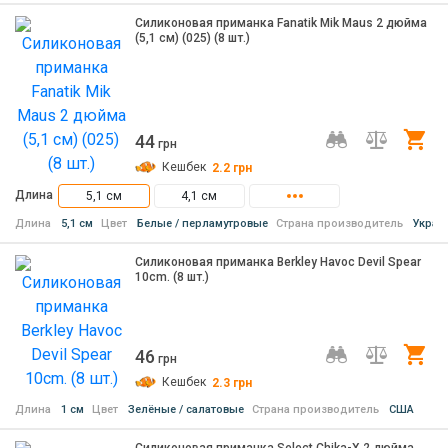
Силиконовая приманка Fanatik Mik Maus 2 дюйма
(5,1 см) (025) (8 шт.)
44
Ку
грн
Кешбек
2.2
грн
Длина
5,1 см
4,1 см
Длина
5,1 см
Цвет
Белые / перламутровые
Страна производитель
Украи
Силиконовая приманка Berkley Havoc Devil Spear
10cm. (8 шт.)
46
Ку
грн
Кешбек
2.3
грн
Длина
1 см
Цвет
Зелёные / салатовые
Страна производитель
США
Силиконовая приманка Select Chika-X 2 дюйма