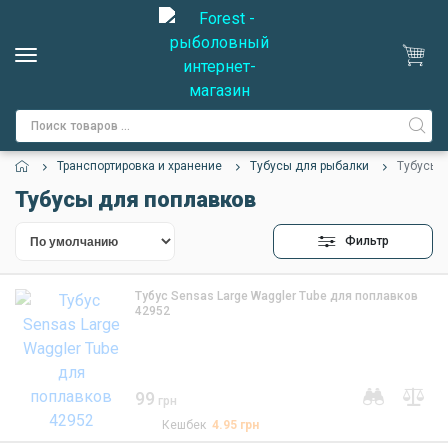
Транспортировка и хранение
Тубусы для рыбалки
Тубусы 
Тубусы для поплавков
Фильтр
Тубус Sensas Large Waggler Tube для поплавков
42952
99
грн
Кешбек
4.95
грн