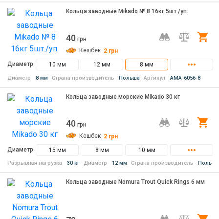
Кольца заводные Mikado № 8 16кг 5шт./уп.
40
Ку
грн
Кешбек
2
грн
Диаметр
10 мм
12 мм
8 мм
Диаметр
8 мм
Страна производитель
Польша
Артикул
AMA-6056-8
Кольца заводные морские Mikado 30 кг
40
Ку
грн
Кешбек
2
грн
Диаметр
15 мм
8 мм
10 мм
Разрывная нагрузка
30 кг
Диаметр
12 мм
Страна производитель
Польша
Кольца заводные Nomura Trout Quick Rings 6 мм