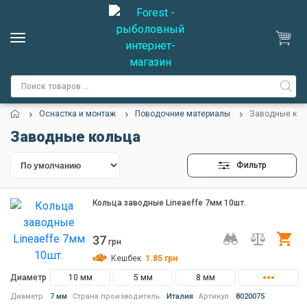
Оснастка и монтаж
Поводочние материалы
Заводные кол
Заводные кольца
Фильтр
Кольца заводные Lineaeffe 7мм 10шт.
37
Ку
грн
Кешбек
1.85
грн
Диаметр
10 мм
5 мм
8 мм
Диаметр
7 мм
Страна производитель
Италия
Артикул
8020075