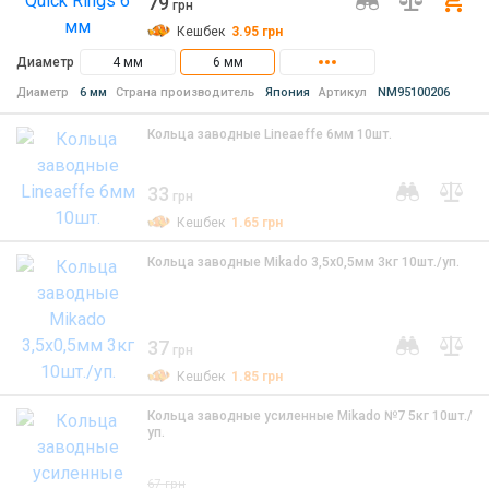
79
Ку
грн
Кешбек
3.95
грн
Диаметр
4 мм
6 мм
Диаметр
6 мм
Страна производитель
Япония
Артикул
NM95100206
Кольца заводные Lineaeffe 6мм 10шт.
33
грн
Кешбек
1.65
грн
Кольца заводные Mikado 3,5х0,5мм 3кг 10шт./уп.
37
грн
Кешбек
1.85
грн
Кольца заводные усиленные Mikado №7 5кг 10шт./
уп.
67
грн