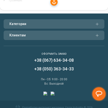
Тройные.
Одинарные заводные кольца представляют собой
металлическое кольцо с одним отверстием. Они
используются для соединения лески с крючком, блесной или
Категории
другой приманкой. Двойные заводные кольца имеют два
отверстия, а тройные - три. Они используются для соединения
Клиентам
лески с несколькими крючками или блеснами.
Как выбрать заводные кольца
ОФОРМИТЬ ЗАКАЗ
При выборе заводных колец необходимо учитывать
+38 (067) 634-34-08
следующие факторы:
Написать нам
+38 (050) 363-34-33
Диаметр лески.
Перезвонить мне
Пн - Сб: 9:00 - 20:00
Вес приманки.
Вс: Выходной
Условия ловли.
Для тонкой лески следует выбирать заводные кольца
небольшого диаметра, а для толстой лески - кольца большего
Разработка интернет магазина
: Fenix Industry © 2026