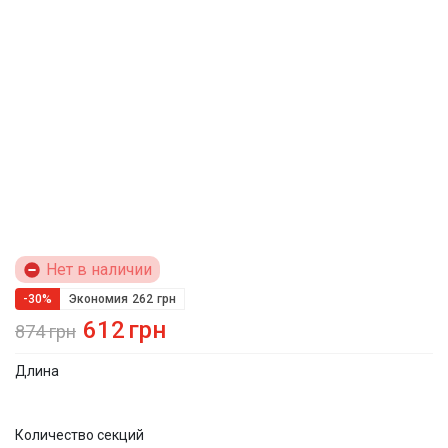
Нет в наличии
-30%
Экономия
262
грн
612
грн
874
грн
Длина
Количество секций