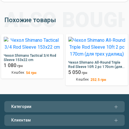
Похожие товары
Чехол Shimano Tactical 3/4 Rod
Sleeve 153х22 cm
Чехол Shimano All-Round Triple
1 080
грн
Rod Sleeve 10ft 2 pc 170cm (для
трех удилищ)
5 050
Кешбек
54
грн
грн
Кешбек
252.5
грн
Категории
Клиентам