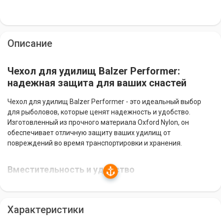
Описание
Чехол для удилищ Balzer Performer:
надежная защита для ваших снастей
Чехол для удилищ Balzer Performer - это идеальный выбор
для рыболовов, которые ценят надежность и удобство.
Изготовленный из прочного материала Oxford Nylon, он
обеспечивает отличную защиту ваших удилищ от
повреждений во время транспортировки и хранения.
Вместительность и удобство
Чехол имеет размеры 100x15x25 см, что позволяет вместить
от 3 до 5 спиннингов. Внешний карман на молнии
Характеристики
предоставляет дополнительное место для хранения подсаки,
стоек и других необходимых аксессуаров.