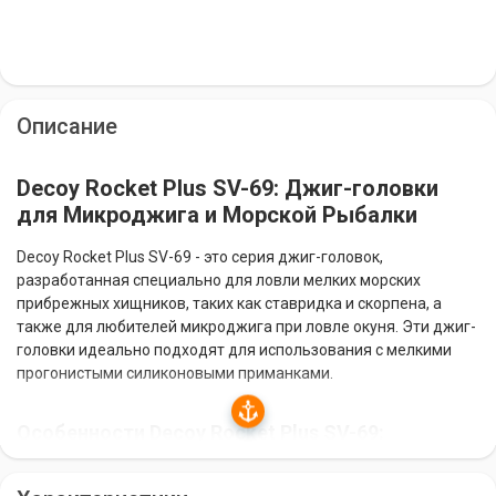
Описание
Decoy Rocket Plus SV-69: Джиг-головки
для Микроджига и Морской Рыбалки
Decoy Rocket Plus SV-69 - это серия джиг-головок,
разработанная специально для ловли мелких морских
прибрежных хищников, таких как ставридка и скорпена, а
также для любителей микроджига при ловле окуня. Эти джиг-
головки идеально подходят для использования с мелкими
прогонистыми силиконовыми приманками.
Особенности Decoy Rocket Plus SV-69:
Специально разработаны для ловли мелких морских
прибрежных хищников.