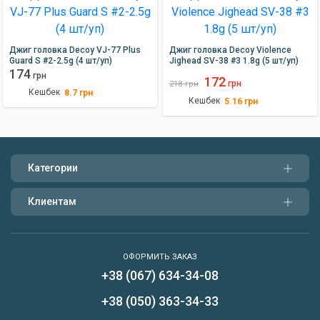
движения приманки и большой размер крючка позволят вам
поймать больше рыбы, чем когда-либо прежде.
Джиг головка Decoy VJ-77 Plus
Джиг головка Decoy Violence
Guard S #2-2.5g (4 шт/уп)
Jighead SV-38 #3 1.8g (5 шт/уп)
174
грн
172
грн
218
грн
Кешбек
8.7
грн
Кешбек
5.16
грн
Категории
Клиентам
ОФОРМИТЬ ЗАКАЗ
+38 (067) 634-34-08
Написать нам
+38 (050) 363-34-33