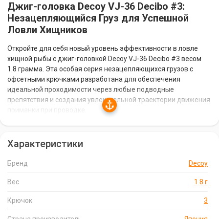
Джиг-головка Decoy VJ-36 Decibo #3:
Незацепляющийся Груз для Успешной
Ловли Хищников
Откройте для себя новый уровень эффективности в ловле
хищной рыбы с джиг-головкой Decoy VJ-36 Decibo #3 весом
1.8 грамма. Эта особая серия незацепляющихся грузов с
офсетными крючками разработана для обеспечения
идеальной проходимости через любые подводные
препятствия и создания увлекательной траектории движения
приманки при проводке.
Уникальная Форма для Успешной Рыбалки
Характеристики
Джиг-головка Decoy VJ-36 Decibo #3 имеет изогнутую форму
Бренд
Decoy
груза, которая обеспечивает идеальную проходимость через
любые подводные препятствия, такие как трава, коряги и
Вес
1.8 г
камни. Это позволяет вам ловить рыбу в самых сложных
условиях, не опасаясь зацепов.
Крючок
3