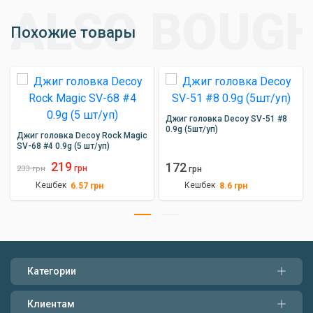
Похожие товары
Джиг головка Decoy SV-51 #8
0.9g (5шт/уп)
Джиг головка Decoy Rock Magic
SV-68 #4 0.9g (5 шт/уп)
219
172
грн
233
грн
грн
Кешбек
Кешбек
6.57
грн
8.6
грн
Категории
Клиентам