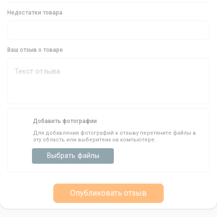
Количество в упаковке: 4
Недостатки товара
Крючок: 2
Покорите Ультралайтовую Рыбалку с Decoy VJ-
Ваш отзыв о товаре
77 Plus Guard S
Не упустите возможность испытать все преимущества джиг-
головки Decoy VJ-77 Plus Guard S и вывести свою
ультралайтовую рыбалку на новый уровень. Заказывайте
прямо сейчас и наслаждайтесь бескомпромиссной ловлей без
зацепов!
Добавить фотографии
Для добавления фотографий к отзыву перетяните файлы в
эту область или выберитеих на компьютере.
Выбрать файлы
Опубликовать отзыв