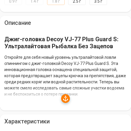
0.9 г
1.4 г
1.8 г
2.5 г
3.5 г
Описание
Джиг-головка Decoy VJ-77 Plus Guard S:
Ультралайтовая Рыбалка Без Зацепов
Откройте для себя новый уровень ультралайтовой ловли
спиннингом с джиг-головкой Decoy VJ-77 Plus Guard S. Эта
инновационная головка оснащена специальной защитой,
которая предотвращает зацепы крючка за препятствия, даже
среди редких коряг или водной растительности. Теперь вы
можете смело исследовать самые сложные участки водоема
и не беспокоиться о потере приманки.
Особенности и Преимущества
Характеристики
Защита от зацепов:
уникальная конструкция головки
сводит к минимуму вероятность зацепов, что позволяет вам