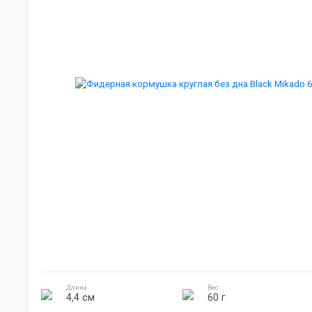
Мебель для кемпинга
Джиг головки
Готовка на природе
Электроника
Длина
Вес
4,4 см
60 г