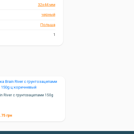
32х44 мм
черный
Польша
1
n River с грунтозацепами 150g
й
.75
грн