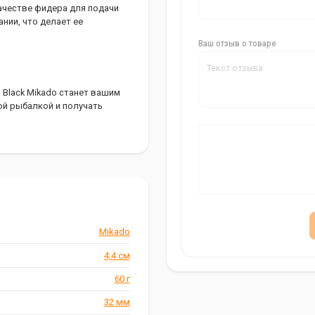
ачестве фидера для подачи
нии, что делает ее
Ваш отзыв о товаре
Black Mikado станет вашим
ой рыбалкой и получать
Mikado
4,4 см
60 г
32 мм