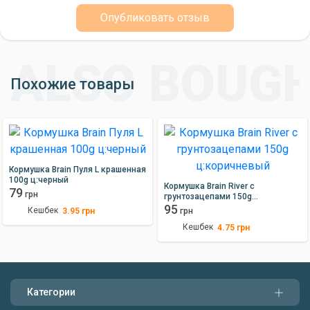
Опубликовать отзыв
Похожие товары
Кормушка Brain Пуля L крашенная
100g ц:черный
Кормушка Brain River с
79
грн
грунтозацепами 150g
ц:коричневый
95
Кешбек
3.95
грн
грн
Кешбек
4.75
грн
Категории