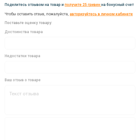
Идеальный выбор для фидерной ловли
Поделитесь отзывом на товар и
получите 25 гривен
на бонусный счет
Квадратная кормушка с дном IDAB Mikado 40 г - это
Чтобы оставить отзыв, пожалуйста,
авторизуйтесь в личном кабинете
идеальный выбор для фидерной ловли. Ее точность и
Поставьте оценку товару:
эффективность позволят вам наслаждаться рыбалкой и
Достоинства товара
получать богатый улов.
Недостатки товара
Ваш отзыв о товаре