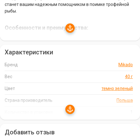
станет вашим надежным помощником в поимке трофейной
рыбы.
Особенности и преимущества:
Квадратная форма:
обеспечивает надежную
устойчивость на точке ловли, особенно при сильном течении.
Характеристики
Полимерное покрытие сетки:
увеличивает срок службы
кормушки, предотвращая окисление металла.
Бренд
Mikado
Свинцовая пластина внутри:
дополнительно утяжеляет
Вес
40 г
кормушку, а полимерное покрытие этой пластины защищает
от коррозии.
Цвет
темно зеленый
Пластиковое дно:
увеличивает время, в течение которого
Страна производитель
Польша
прикормка остается в кормушке, что особенно важно для
привлечения рыбы.
Количество в упаковке
1
Легкое крепление:
кормушка легко крепится к основной
оснастке с помощью вертлюжка.
Добавить отзыв