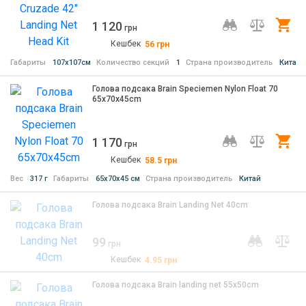
1 120
Ку
грн
Кешбек
56
грн
Габариты
107х107см
Количество секций
1
Страна производитель
Китай
Голова подсака Brain Speciemen Nylon Float 70
65x70x45cm
1 170
Ку
грн
Кешбек
58.5
грн
Вес
317 г
Габариты
65х70х45 см
Страна производитель
Китай
Голова подсака Brain Landing Net 40cm
99
грн
Кешбек
4.95
грн
Голова подсака Brain landing net 55x50cm