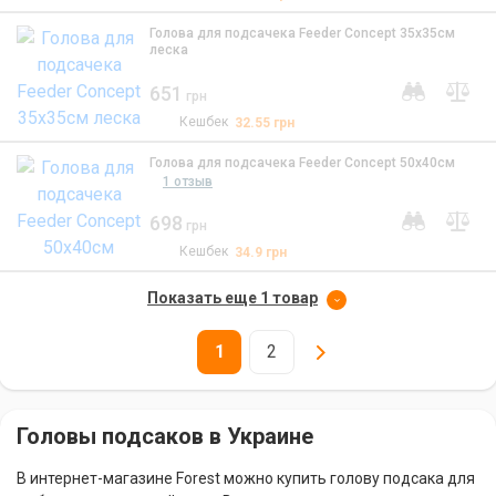
Голова для подсачека Feeder Concept 35х35см
леска
651
грн
Кешбек
32.55
грн
Голова для подсачека Feeder Concept 50х40см
1 отзыв
698
грн
Кешбек
34.9
грн
Показать еще 1 товар
1
2
Головы подсаков в Украине
В интернет-магазине Forest можно купить голову подсака для