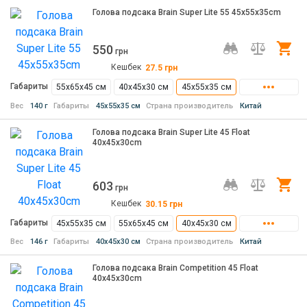
Голова подсака Brain Super Lite 55 45x55x35cm
550
Ку
грн
Кешбек
27.5
грн
Габариты
55х65х45 см
40х45х30 см
45х55х35 см
Вес
140 г
Габариты
45х55х35 см
Страна производитель
Китай
Голова подсака Brain Super Lite 45 Float
40x45x30cm
603
Ку
грн
Кешбек
30.15
грн
Габариты
45х55х35 см
55х65х45 см
40х45х30 см
Вес
146 г
Габариты
40х45х30 см
Страна производитель
Китай
Голова подсака Brain Competition 45 Float
40x45x30cm