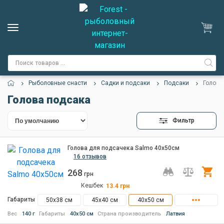
Рыболовные снасти
Садки и подсаки
Подсаки
Голова
Голова подсака
Фильтр
Голова для подсачека Salmo 40х50см
16 отзывов
268
Ку
грн
Кешбек
13.4
грн
Габариты
50х38 см
45х40 см
40х50 см
Вес
140 г
Габариты
40х50 см
Страна производитель
Латвия