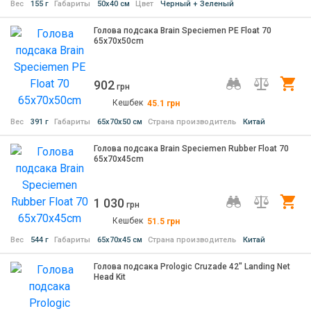
Вес
155 г
Габариты
50х40 см
Цвет
Черный + Зеленый
Голова подсака Brain Speciemen PE Float 70
65x70x50cm
902
Ку
грн
Кешбек
45.1
грн
Вес
391 г
Габариты
65х70х50 см
Страна производитель
Китай
Голова подсака Brain Speciemen Rubber Float 70
65x70x45cm
1 030
Ку
грн
Кешбек
51.5
грн
Вес
544 г
Габариты
65х70х45 см
Страна производитель
Китай
Голова подсака Prologic Cruzade 42" Landing Net
Head Kit