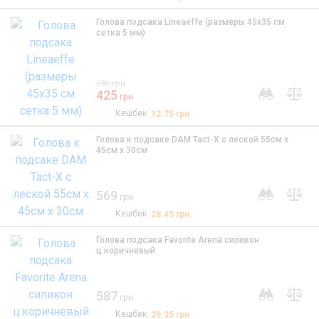
Голова подсака Lineaeffe (размеры 45х35 см
сетка 5 мм)
696
грн
425
грн
Кешбек
12.75
грн
Голова к подсаке DAM Tact-X с леской 55см х
45см х 30см
569
грн
Кешбек
28.45
грн
Голова подсака Favorite Arena силикон
ц:коричневый
587
грн
Кешбек
29.35
грн