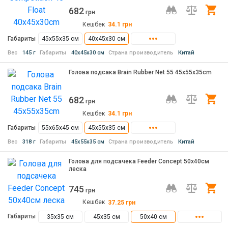
682
Ку
грн
Кешбек
34.1
грн
Габариты
45x55x35 см
40x45x30 см
Вес
145 г
Габариты
40x45x30 см
Страна производитель
Китай
Голова подсака Brain Rubber Net 55 45x55x35cm
682
Ку
грн
Кешбек
34.1
грн
Габариты
55х65х45 см
45х55х35 см
Вес
318 г
Габариты
45х55х35 см
Страна производитель
Китай
Голова для подсачека Feeder Concept 50х40см
леска
745
Ку
грн
Кешбек
37.25
грн
Габариты
35х35 см
45х35 см
50х40 см