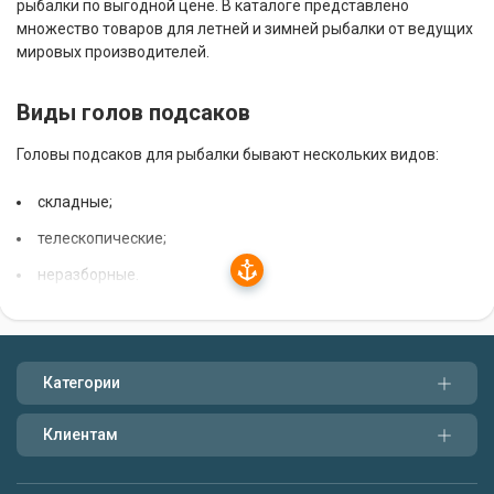
рыбалки по выгодной цене. В каталоге представлено
множество товаров для летней и зимней рыбалки от ведущих
мировых производителей.
Виды голов подсаков
Головы подсаков для рыбалки бывают нескольких видов:
складные;
телескопические;
неразборные.
Складные головы подсаков состоят из нескольких секций,
которые соединены между собой шарнирами. Они легко
складываются и раскладываются, что удобно при
Категории
транспортировке. Телескопические головы подсаков имеют
выдвижную конструкцию, которая позволяет регулировать
Клиентам
длину подсака. Неразборные головы подсаков представляют
собой цельную конструкцию.