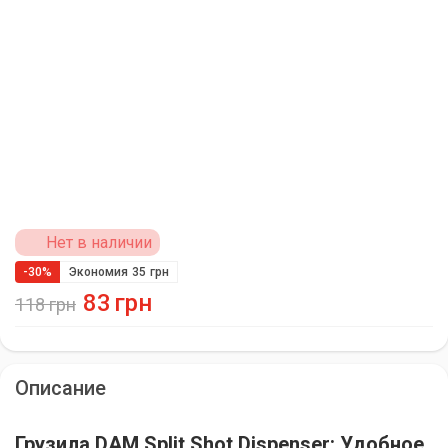
Нет в наличии
-30%
Экономия
35
грн
83
грн
118
грн
Описание
Грузила DAM Split Shot Dispenser: Удобное