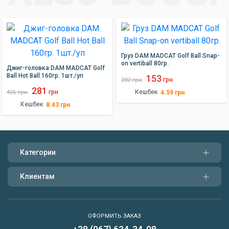
выбором для рыболовов любого уровня.
Заключение
Грузила DAM Split Shot Dispenser - это идеальное решение для
Груз DAM MADCAT Golf Ball Snap-
рыболовов, которые ценят удобство, эффективность и
on vertiball 80гр.
Джиг-головка DAM MADCAT Golf
доступность. С этим набором вы сможете быстро и легко
Ball Hot Ball 160гр. 1шт./уп
153
грн
232
грн
оснастить любой монтаж для рыбалки и наслаждаться
281
грн
Кешбек
4.59
грн
426
любимым хобби без лишних хлопот.
грн
Кешбек
8.43
грн
Категории
Клиентам
ОФОРМИТЬ ЗАКАЗ