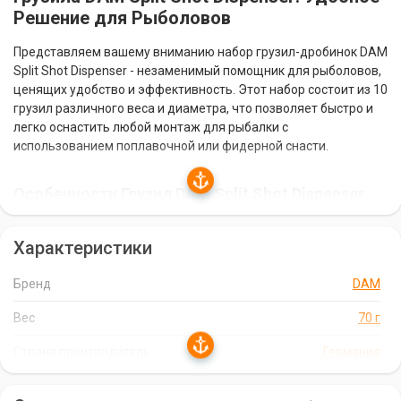
Решение для Рыболовов
Представляем вашему вниманию набор грузил-дробинок DAM
Split Shot Dispenser - незаменимый помощник для рыболовов,
ценящих удобство и эффективность. Этот набор состоит из 10
грузил различного веса и диаметра, что позволяет быстро и
легко оснастить любой монтаж для рыбалки с
использованием поплавочной или фидерной снасти.
Особенности Грузил DAM Split Shot Dispenser
Удобная Прорезь:
Грузила оснащены специальной
Характеристики
прорезью, которая позволяет быстро и надежно закрепить их
на леске без использования дополнительных инструментов.
Бренд
DAM
Разнообразие Весов и Диаметров:
Набор включает
грузила различного веса и диаметра, что дает возможность
Вес
70 г
подобрать оптимальный вариант для любых условий ловли.
Страна производитель
Германия
Высококачественный Материал:
Грузила изготовлены из
высококачественного материала, который обеспечивает
надежное крепление и устойчивость к воздействию воды.