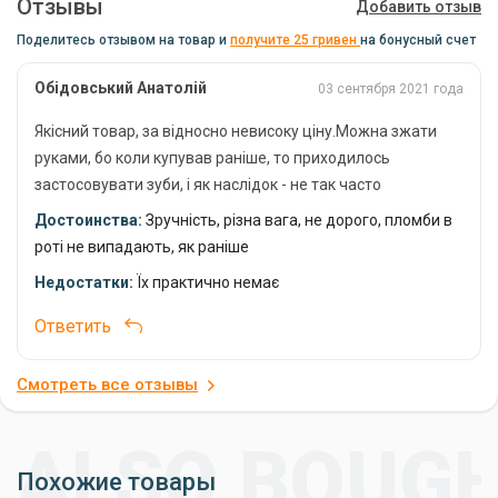
Отзывы
Добавить отзыв
Поделитесь отзывом на товар и
получите 25 гривен
на бонусный счет
Характеристики Набора Грузил DAM Split Shot
Dispenser
Обідовський Анатолій
03 сентября 2021 года
Бренд:
DAM
Якісний товар, за відносно невисоку ціну.Можна зжати
Вес:
70 г
руками, бо коли купував раніше, то приходилось
застосовувати зуби, і як наслідок - не так часто
Страна-производитель:
Германия
випадають пломби, що дозволяє заощадити значні
Достоинства:
Зручність, різна вага, не дорого, пломби в
кошти на послугах стоматолога
роті не випадають, як раніше
Преимущества Грузил DAM Split Shot Dispenser
Недостатки:
Їх практично немає
Удобство:
Набор грузил-дробинок DAM Split Shot Dispenser
позволяет быстро и легко оснастить любой монтаж для
Ответить
рыбалки в походных условиях.
Эффективность:
Грузила изготовлены из
Смотреть все отзывы
высококачественного материала, что обеспечивает
надежное крепление и устойчивость к воздействию воды.
Доступность:
Набор грузил DAM Split Shot Dispenser
Похожие товары
доступен по привлекательной цене, что делает его отличным