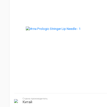
Мебель для кемпинга
Джиг головки
Готовка на природе
Электроника
Страна производитель
Китай