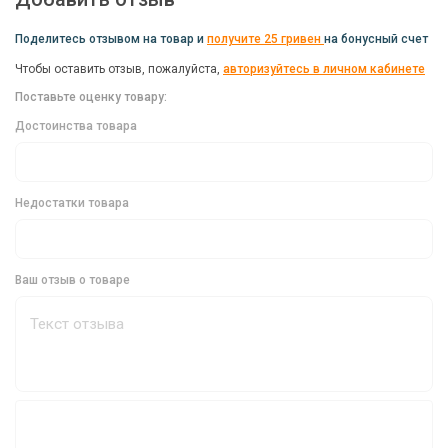
Поделитесь отзывом на товар и
получите 25 гривен
на бонусный счет
Идеальный Выбор для Рыболовов
Чтобы оставить отзыв, пожалуйста,
авторизуйтесь в личном кабинете
Игла Stonfo 502 - это идеальный выбор для рыболовов,
Поставьте оценку товару:
которые ценят качество, универсальность и надежность. Она
станет незаменимым инструментом в вашем рыбацком
Достоинства товара
арсенале и поможет вам достичь новых высот в этом
увлекательном хобби.
Недостатки товара
Ваш отзыв о товаре