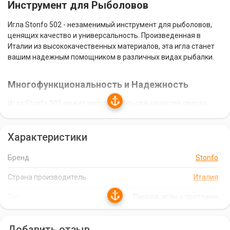
Инструмент для Рыболовов
Игла Stonfo 502 - незаменимый инструмент для рыболовов,
ценящих качество и универсальность. Произведенная в
Италии из высококачественных материалов, эта игла станет
вашим надежным помощником в различных видах рыбалки.
Многофункциональность и Надежность
Игла Stonfo 502 может использоваться в качестве сверла,
иглы или протяжки, что делает ее универсальным
инструментом для различных задач. Прочная и надежная
Характеристики
конструкция обеспечивает долговечность и эффективность
использования.
Бренд
Stonfo
Удобство и Эргономичность
Страна производитель
Италия
Игла Stonfo 502 отличается удобством и эргономичностью. Ее
Тип
Сверла, иглы и протяжки
продуманная форма и нескользящая ручка обеспечивают
комфортное использование даже в течение длительного
времени.
Добавить отзыв