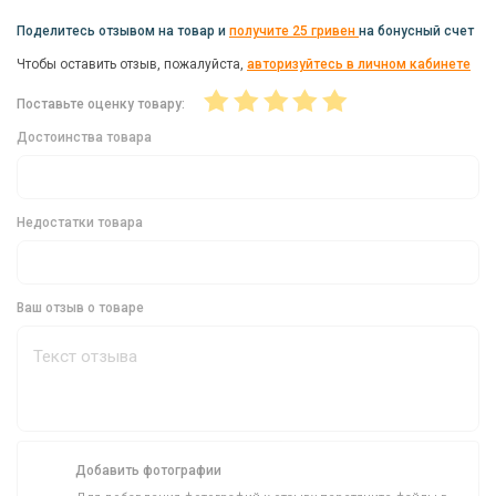
надежность.
Поделитесь отзывом на товар и
получите 25 гривен
на бонусный счет
Чтобы оставить отзыв, пожалуйста,
авторизуйтесь в личном кабинете
Производство в Польше
Поставьте оценку товару:
Карповый мешок Mikado Carp Territorry IS14-R704 произведен
Достоинства товара
в Польше, что говорит о высоком качестве и соответствии
европейским стандартам.
Незаменимый Аксессуар для Карповой
Недостатки товара
Рыбалки
Если вы ищете надежный и вместительный карповый мешок,
Ваш отзыв о товаре
Mikado Carp Territorry IS14-R704 станет вашим идеальным
выбором. Он обеспечит сохранность вашего улова и сделает
вашу рыбалку более комфортной и успешной.
Добавить фотографии