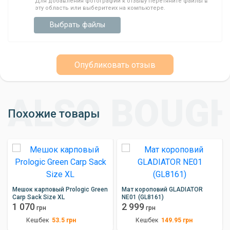
Для добавления фотографий к отзыву перетяните файлы в
эту область или выберитеих на компьютере.
Выбрать файлы
Опубликовать отзыв
Похожие товары
Мешок карповый Prologic Green
Мат короповий GLADIATOR
Carp Sack Size XL
NE01 (GL8161)
1 070
2 999
грн
грн
Кешбек
Кешбек
53.5
грн
149.95
грн