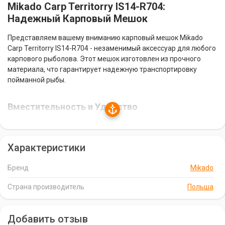
Mikado Carp Territorry IS14-R704:
Надежный Карповый Мешок
Представляем вашему вниманию карповый мешок Mikado
Carp Territorry IS14-R704 - незаменимый аксессуар для любого
карпового рыболова. Этот мешок изготовлен из прочного
материала, что гарантирует надежную транспортировку
пойманной рыбы.
Вместительность и Удобство
Размеры мешка 120x35x40 см обеспечивают достаточно
места для крупной рыбы. Вы можете быть уверены, что ваш
Характеристики
улов будет в безопасности и комфорте.
Бренд
Mikado
Качество и Надежность
Страна производитель
Польша
Бренд Mikado известен своим высоким качеством
рыболовных снастей, и карповый мешок Carp Territorry IS14-
R704 не является исключением. Он изготовлен из прочных
Добавить отзыв
материалов, что гарантирует его долговечность и