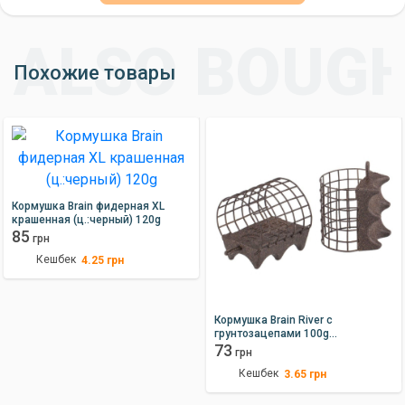
Похожие товары
Кормушка Brain фидерная XL
крашенная (ц.:черный) 120g
85
грн
Кешбек
4.25
грн
Кормушка Brain River с
грунтозацепами 100g
ц:коричневый
73
грн
Кешбек
3.65
грн