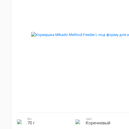
Мебель для кемпинга
Джиг головки
Готовка на природе
Электроника
Вес
Цвет
70 г
Коричневый