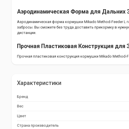
Аэродинамическая Форма для Дальних 
Аэродинамическая форма кормушки Mikado Method-Feeder L г
забросы. Вы сможете без труда доставить прикормку в нужну
дистанции.
Прочная Пластиковая Конструкция для
Прочная пластиковая конструкция кормушки Mikado Method-F
от выпадения при ударе об воду. Это позволяет вам быть уве
прикормка достигнет дна в целости и сохранности.
Удобная Упаковка для Хранения и Тран
Характеристики
Кормушка Mikado Method-Feeder L поставляется в удобной уп
Бренд
штуки кормушек. Это позволяет вам легко хранить и транспо
беспокоясь об их повреждении.
Вес
Характеристики и Детали
Цвет
Страна производитель
Бренд: Mikado