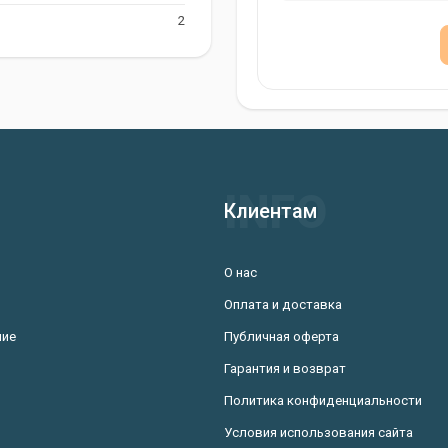
2
Партнер в
я рыболовов, которые ищут
ки. С ее помощью вы сможете
Клиентам
богатым уловом.
О нас
Оплата и доставка
ние
Публичная оферта
Гарантия и возврат
Политика конфиденциальности
Условия использования сайта