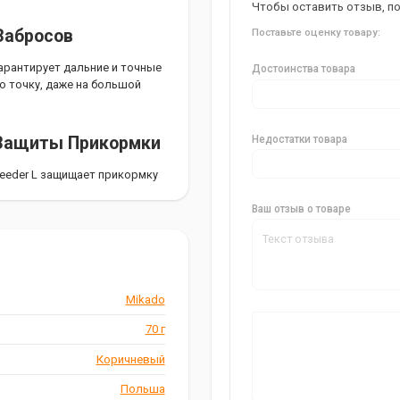
Чтобы оставить отзыв, п
Забросов
Поставьте оценку товару:
арантирует дальние и точные
Достоинства товара
ю точку, даже на большой
Недостатки товара
 Защиты Прикормки
eeder L защищает прикормку
ренным в том, что ваша
Ваш отзыв о товаре
спортировки
аковке, которая содержит 2
Mikado
ртировать кормушки, не
70 г
Коричневый
Польша