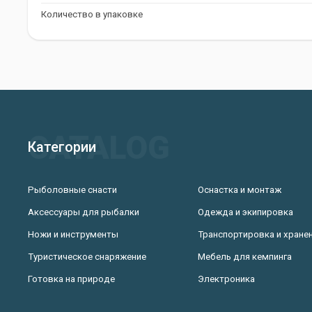
Вес: 70 г
Количество в упаковке
Страна производитель: Польша
Цвет: Коричневый
Mikado Method-Feeder L: Ваш Надежный 
Глубоководной Рыбалке
Кормушка Mikado Method-Feeder L - это идеальный выбор дл
надежную и эффективную кормушку для глубоководной рыбал
Категории
достичь новых высот в своем любимом хобби и насладиться 
Рыболовные снасти
Оснастка и монтаж
Аксессуары для рыбалки
Одежда и экипировка
Ножи и инструменты
Транспортировка и хране
Туристическое снаряжение
Мебель для кемпинга
Готовка на природе
Электроника