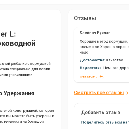
Отзывы
r L:
Олейнич Руслан
оководной
Хорошие метод кормушки, 
элементов.Хорошо окрашен
надо.
Достоинства:
Качество.
водной рыбалке с кормушкой
Недостатки:
Немного доро
отана специально для ловли
воими уникальными
Ответить
Смотреть все отзывы
о Удержания
фленой конструкцией, которая
Добавить отзыв
что вы можете быть уверены в
ых течениях и на большой
Поделитесь отзывом на 