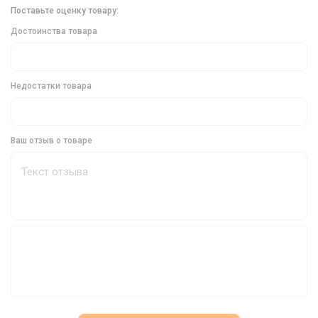
Поставьте оценку товару:
Страна производитель:
Китай.
Достоинства товара
Преимущества Кормушки Select Закормочной:
Эффективная доставка прикормки в точку ловли.
Недостатки товара
Прочный противоударный пластик для долговечности.
Боковые крылья для быстрого подъема оснастки.
Ваш отзыв о товаре
Различные веса для использования в разных условиях
ловли.
Подходит для стоячей воды и течения, с фидерами и
карповиками.
Кормушка Select Закормочная - это идеальный
выбор для рыболовов, которые хотят
увеличить свои шансы на успешную рыбалку.
Закажите свою кормушку Select Закормочную
уже сегодня и наслаждайтесь эффективной