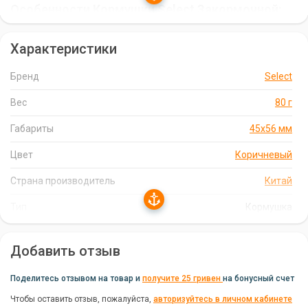
Особенности Кормушки Select Закормочной:
Увеличенный диаметр
для доставки большего количества
Характеристики
прикормки.
Боковые крылья
для быстрого подъема оснастки при
Бренд
Select
выматывании.
Вес
80 г
Различные веса
для использования в различных условиях
ловли и с удилищами разной мощности.
Габариты
45х56 мм
Подходит для стоячей воды и течения
, с фидерами и
Цвет
Коричневый
карповиками.
Страна производитель
Китай
Характеристики Кормушки Select
Тип
Кормушка
Закормочной:
Габариты:
45х56 мм.
Добавить отзыв
Вес:
80 г.
Поделитесь отзывом на товар и
получите 25 гривен
на бонусный счет
Цвет:
коричневый.
Чтобы оставить отзыв, пожалуйста,
авторизуйтесь в личном кабинете
Производитель:
Select.