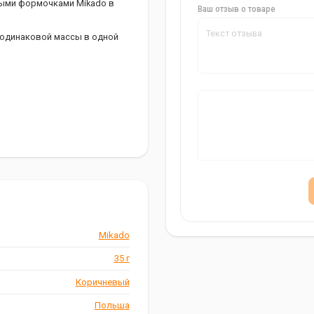
ыми формочками Mikado в
Ваш отзыв о товаре
 одинаковой массы в одной
дежным помощником в
успешной рыбалкой!
Mikado
35 г
Коричневый
Польша