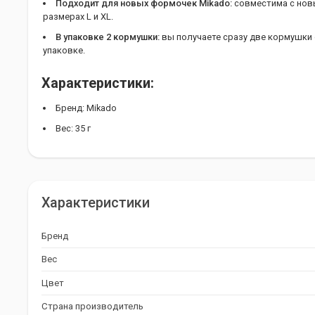
Подходит для новых формочек Mikado:
совместима с нов
размерах L и XL.
В упаковке 2 кормушки:
вы получаете сразу две кормушки
упаковке.
Характеристики:
Бренд: Mikado
Вес: 35 г
Страна производитель: Польша
Цвет: Коричневый
Количество в упаковке: 2
Характеристики
Фидерная кормушка Method-Feeder Fortis L станет вашим на
фидерной ловле. Закажите ее прямо сейчас и наслаждайтесь 
Бренд
Вес
Цвет
Страна производитель