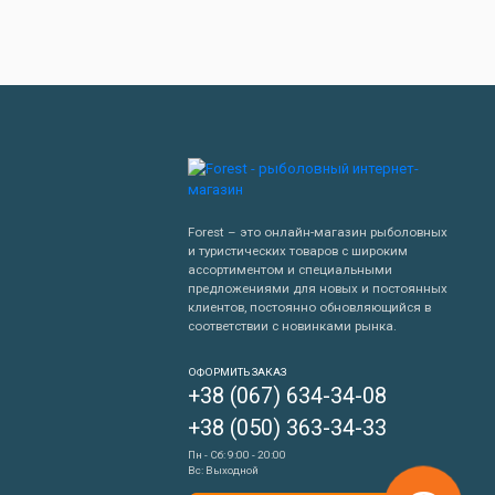
Forest – это онлайн-магазин рыболовных
и туристических товаров с широким
ассортиментом и специальными
предложениями для новых и постоянных
клиентов, постоянно обновляющийся в
соответствии с новинками рынка.
Написать нам
ОФОРМИТЬ ЗАКАЗ
+38 (067) 634-34-08
Перезвонить мне
+38 (050) 363-34-33
Пн - Сб: 9:00 - 20:00
Вс: Выходной