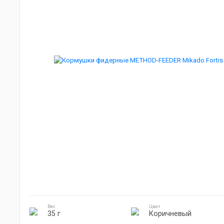
Мебель для кемпинга
Джиг головки
Готовка на природе
Электроника
Вес
Цвет
35 г
Коричневый