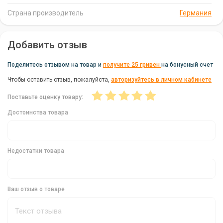
Страна производитель
Германия
Преимущества Крючков MAD® CHOD HOOKS
Высокая эффективность при ловле на плавающие бойлы.
Добавить отзыв
Идеально подходят для оснасток "Chod Rig" на сильно
заиленных водоемах.
Поделитесь отзывом на товар и
получите 25 гривен
на бонусный счет
Прочная и надежная конструкция.
Чтобы оставить отзыв, пожалуйста,
авторизуйтесь в личном кабинете
Острые и долговечные жала.
Поставьте оценку товару:
Достоинства товара
Бренд: DAM. Страна-производитель: Германия.
Закажите карповые крючки MAD® CHOD HOOKS прямо сейчас
и наслаждайтесь успешной рыбалкой на карпа, толстолобика
Недостатки товара
и белого амура!
Ваш отзыв о товаре