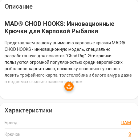
Описание
MAD® CHOD HOOKS: Инновационные
Крючки для Карповой Рыбалки
Представляем вашему вниманию карповые крючки MAD®
CHOD HOOKS - инновационную модель, специально
разработанную для оснасток "Chod Rig". Эти крючки
пользуются огромной популярностью среди европейских
рыболовов-карпятников, поскольку позволяют успешно
ловить трофейного карпа, толстолобика и белого амура даже
в водоемах с сильно заиленным дном.
Особенности Крючков MAD® CHOD HOOKS
Характеристики
Ушко крючка слегка выгнуто наружу, что характерно для
всех карповых крючков CHOD.
Бренд
DAM
Доступны в размерах: 2, 4, 6, 8; каждый размер упакован по
10 штук.
Крючок
8