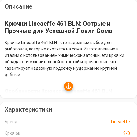
Описание
Крючки Lineaeffe 461 BLN: Острые и
Прочные для Успешной Ловли Сома
Крючки Lineaeffe 461 BLN - это надежный выбор для
рыболовов, которые охотятся на сома. Изготовленные в
Италии с использованием химической заточки, эти крючки
обладают исключительной остротой и прочностью, что
гарантирует надежную подсечку и удержание крупной
добычи.
Особенности Крючков Lineaeffe 461 BLN:
Оптимальный Размер:
Размер крючка 8/0 идеально
Характеристики
подходит для ловли сома.
Прочная Конструкция:
Крючки изготовлены из
Бренд
Lineaeffe
высококачественной стали, что обеспечивает их
долговечность и надежность.
Крючок
8/0