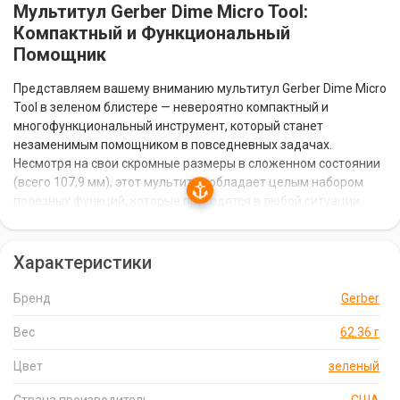
Мультитул Gerber Dime Micro Tool:
Компактный и Функциональный
Помощник
Представляем вашему вниманию мультитул Gerber Dime Micro
Tool в зеленом блистере — невероятно компактный и
многофункциональный инструмент, который станет
незаменимым помощником в повседневных задачах.
Несмотря на свои скромные размеры в сложенном состоянии
(всего 107,9 мм), этот мультитул обладает целым набором
полезных функций, которые пригодятся в любой ситуации.
Удивительная Компактность и
Характеристики
Функциональность
Бренд
Gerber
Мультитул Gerber Dime Micro Tool сочетает в себе
компактность и функциональность, что делает его
Вес
62.36 г
идеальным для ношения на ключах или в кармане. Несмотря
на свои небольшие размеры, он оснащен плоскогубцами,
Цвет
зеленый
кусачками, разнообразными отвертками, лезвием для
вскрытия упаковок, ножницами, пинцетом, открывалкой для