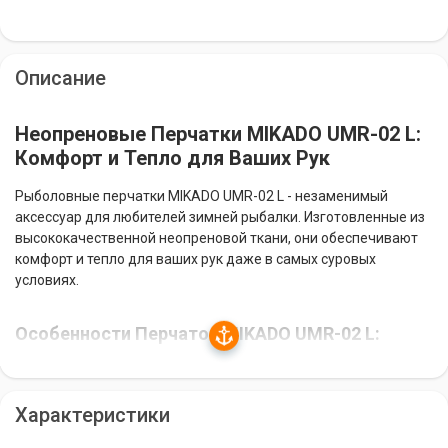
Описание
Неопреновые Перчатки MIKADO UMR-02 L:
Комфорт и Тепло для Ваших Рук
Рыболовные перчатки MIKADO UMR-02 L - незаменимый
аксессуар для любителей зимней рыбалки. Изготовленные из
высококачественной неопреновой ткани, они обеспечивают
комфорт и тепло для ваших рук даже в самых суровых
условиях.
Особенности Перчаток MIKADO UMR-02 L:
Материал:
Неопрен - прочный и эластичный материал,
который сохраняет тепло и отталкивает влагу.
Характеристики
Мягкость и Удобство:
Перчатки мягкие и удобные, что
позволяет вам комфортно держать удочку и выполнять все