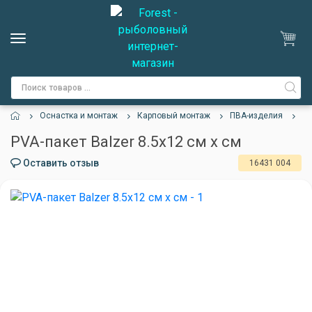
Оснастка и монтаж
Карповый монтаж
ПВА-изделия
PV
PVA-пакет Balzer 8.5х12 см х см
Оставить отзыв
16431 004