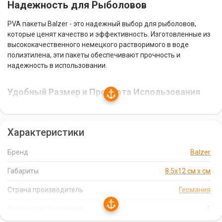
Надежность для Рыболовов
PVA пакеты Balzer - это надежный выбор для рыболовов,
которые ценят качество и эффективность. Изготовленные из
высококачественного немецкого растворимого в воде
полиэтилена, эти пакеты обеспечивают прочность и
надежность в использовании.
Удобный Размер и Простота Использования
PVA пакеты Balzer имеют удобный размер 8.5х12 см, что
позволяет легко формировать приманку для будущего улова.
Характеристики
Они просты в использовании: заполните пакет приманкой,
положите крючок, зафиксируйте на леске и сделайте заброс -
и вы готовы к рыбалке.
Бренд
Balzer
Габариты
8.5х12 см х см
Эффективность и Результативность
Страна производитель
Германия
PVA пакеты Balzer помогут вам легко и эффективно
доставить приманку в нужное место. Они быстро
Количество в упаковке
1
растворяются в воде, высвобождая приманку и привлекая