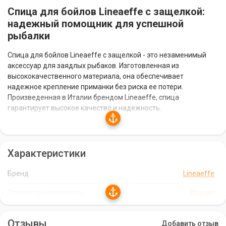
Спица для бойлов Lineaeffe с защелкой:
надежный помощник для успешной
рыбалки
Спица для бойлов Lineaeffe с защелкой - это незаменимый
аксессуар для заядлых рыбаков. Изготовленная из
высококачественного материала, она обеспечивает
надежное крепление приманки без риска ее потери.
Произведенная в Италии брендом Lineaeffe, спица
гарантирует высокое качество и надежность.
Преимущества спицы для бойлов Lineaeffe с
защелкой:
Характеристики
Надежное крепление приманки без возможности потери.
Бренд
Lineaeffe
Удобная защелка для легкого и безопасного
использования.
Страна производитель
Италия
Высокое качество и надежность, гарантированные
брендом Lineaeffe.
Отзывы
Добавить отзыв