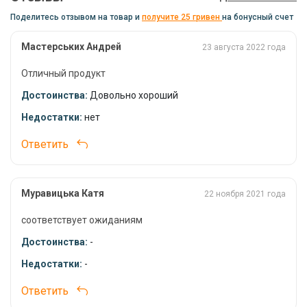
Поделитесь отзывом на товар и
получите 25 гривен
на бонусный счет
Использование спицы для бойлов Lineaeffe с
защелкой:
Мастерських Андрей
23 августа 2022 года
Насадите бойл на спицу.
Отличный продукт
Закройте защелку, чтобы зафиксировать бойл.
Достоинства:
Довольно хороший
Забросьте спицу с бойлом в воду.
Недостатки:
нет
Ответить
Спица для бойлов Lineaeffe с защелкой - ваш
надежный помощник для успешной рыбалки!
Муравицька Катя
22 ноября 2021 года
соответствует ожиданиям
Достоинства:
-
Недостатки:
-
Ответить