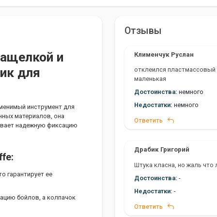
Отзывы
защелкой и
Клименчук Руслан
ик для
отклеился пластмассовый к
маленькая
Достоинства:
немного
Недостатки:
немного
заменимый инструмент для
нных материалов, она
Ответить
ивает надежную фиксацию
Драбик Григорий
fe:
Штука класна, но жаль что л
то гарантирует ее
Достоинства:
-
Недостатки:
-
ацию бойлов, а колпачок
Ответить