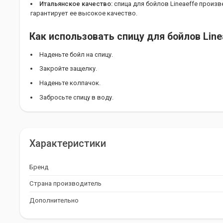
Итальянское качество:
спица для бойлов Lineaeffe произв
гарантирует ее высокое качество.
Как использовать спицу для бойлов Line
Наденьте бойл на спицу.
Закройте защелку.
Наденьте колпачок.
Забросьте спицу в воду.
Спица для бойлов Lineaeffe - незамени
успешной рыбалки!
Характеристики
Бренд
Страна производитель
Дополнительно