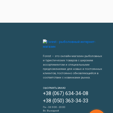
Forest – это онлайн-магазин рыболовных
и туристических товаров с широким
ассортиментом и специальными
предложениями для новых и постоянных
клиентов, постоянно обновляющийся в
соответствии с новинками рынка.
Написать нам
ОФОРМИТЬ ЗАКАЗ
+38 (067) 634-34-08
Перезвонить мне
+38 (050) 363-34-33
Пн - Сб: 9:00 - 20:00
Вс: Выходной