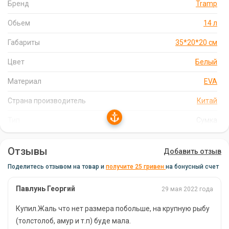
Бренд
Tramp
обеспечивает надежную защиту содержимого сумки от влаги
и повреждений.
Обьем
14 л
Легкость и компактность:
сумка имеет небольшой вес и
Габариты
35*20*20 см
легко складывается, что делает ее удобной для
транспортировки.
Цвет
Белый
Простота в уходе:
материал EVA легко моется и не
Материал
впитывает неприятные запахи, что делает сумку гигиеничной
EVA
и практичной.
Страна производитель
Китай
Универсальность:
сумка подходит для хранения и
транспортировки различных рыболовных принадлежностей,
Тип
Сумка
включая свежую рыбу, мальков, прикормку и снасти.
Отзывы
Добавить отзыв
Характеристики:
Поделитесь отзывом на товар и
получите 25 гривен
на бонусный счет
Габариты: 35*20*20 см
Павлунь Георгий
29 мая 2022 года
Объем: 14 литров
Купил.Жаль что нет размера побольше, на крупную рыбу
Материал: EVA (вспененный этиленвинилацетат)
(толстолоб, амур и т.п) буде мала.
Страна-производитель: Китай