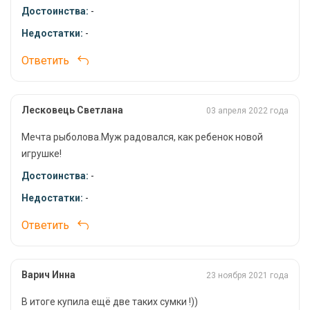
Достоинства:
-
Тип: сумка
Недостатки:
-
Цвет: белый
Ответить
Fishing bag EVA. White-S: выбор заядлых
рыболовов
Лесковець Светлана
03 апреля 2022 года
Если вы ищете надежную и удобную сумку для рыбалки, то
Fishing bag EVA. White-S станет для вас идеальным выбором.
Мечта рыболова.Муж радовался, как ребенок новой
Она сочетает в себе прочность, водонепроницаемость,
игрушке!
легкость и простоту в уходе, что делает ее незаменимым
Достоинства:
-
помощником для любого рыболова.
Недостатки:
-
Ответить
Варич Инна
23 ноября 2021 года
В итоге купила ещё две таких сумки !))