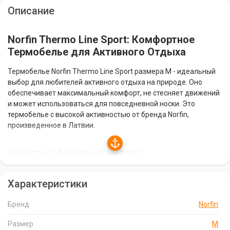
Описание
Norfin Thermo Line Sport: Комфортное
Термобелье для Активного Отдыха
Термобелье Norfin Thermo Line Sport размера M - идеальный
выбор для любителей активного отдыха на природе. Оно
обеспечивает максимальный комфорт, не стесняет движений
и может использоваться для повседневной носки. Это
термобелье с высокой активностью от бренда Norfin,
произведенное в Латвии.
Защита от Холода и Комфорт
Изготовленное из специального материала, термобелье Norfin
Характеристики
Thermo Line Sport надежно защищает от холода во время
рыбалки, охоты или просто прогулок на свежем воздухе. Оно
быстро отводит испарения от тела, а также эффективно
Бренд
Norfin
сохраняет тепло, обеспечивая комфорт в любых погодных
Размер
M
условиях.