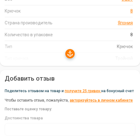
гарантирует удачную подсечку рыбы и исключает её
внезапный сход.
Крючок
8
Широкий модельный ряд:
Тройник Decoy Y-F33F
Страна производитель
Япония
представлен в широком модельном ряду, что позволяет
подобрать оптимальный размер для любой приманки.
Количество в упаковке
8
Тип
Крючок
Характеристики Тройника Decoy Y-F33F
Тип крючка
Тройной
Бренд:
Decoy
Вес:
0.28 г
Добавить отзыв
Страна производитель:
Япония
Поделитесь отзывом на товар и
получите 25 гривен
на бонусный счет
Тип:
Крючок
Чтобы оставить отзыв, пожалуйста,
авторизуйтесь в личном кабинете
Количество в упаковке:
8
Поставьте оценку товару:
Тип крючка:
Тройной
Достоинства товара
Надежность и Качество от Decoy