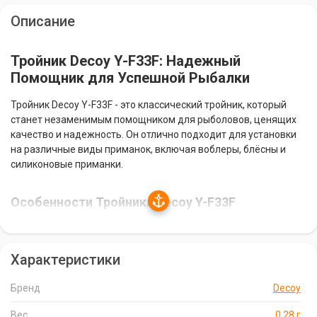
Описание
Тройник Decoy Y-F33F: Надежный
Помощник для Успешной Рыбалки
Тройник Decoy Y-F33F - это классический тройник, который
станет незаменимым помощником для рыболовов, ценящих
качество и надежность. Он отлично подходит для установки
на различные виды приманок, включая воблеры, блёсны и
силиконовые приманки.
Особенности Тройника Decoy Y-F33F
Тефлоновое покрытие:
Тройник покрыт тефлоном, что
облегчает его проникновение в пасть рыбы и снижает блики.
Характеристики
Это делает его идеальным выбором для ловли в условиях
низкой освещенности или в мутной воде.
Бренд
Decoy
Высококачественная заточка и микробородка:
Тройник
имеет высококачественную заточку и микробородку, что
Вес
0.28 г