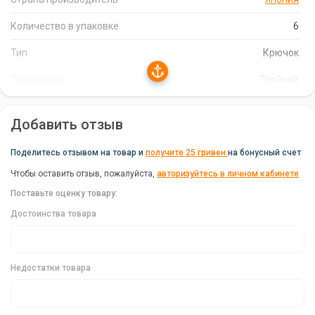
Красное покрытие создает дополнительный
привлекательный эффект для хищников.
Количество в упаковке
6
Упаковка содержит 6 тройников.
Тип
Крючок
Тип крючка
Тройной
Преимущества Тройников Decoy Y-F33R #6
Высокое качество изготовления.
Добавить отзыв
Острые и прочные крючки.
Поделитесь отзывом на товар и
получите 25 гривен
на бонусный счет
Надежная фиксация приманки.
Чтобы оставить отзыв, пожалуйста,
авторизуйтесь в личном кабинете
Универсальность применения.
Поставьте оценку товару:
Характеристики Тройников Decoy Y-F33R #6
Достоинства товара
Бренд: Decoy.
Страна производитель: Япония.
Недостатки товара
Тип крючка: Тройной.
Количество в упаковке: 6 штук.