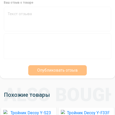
Ваш отзыв о товаре
Decoy Y-F33R #6: Ваш Выбор для Успешной
Рыбалки
Тройники Decoy Y-F33R #6 - это отличный выбор для
рыболовов, которые ищут качественные и надежные
тройники для оснащения своих приманок. Они идеально
подходят для ловли хищной рыбы и обеспечивают высокую
вероятность успешной рыбалки.
Опубликовать отзыв
Похожие товары