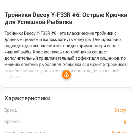
Тройники Decoy Y-F33R #6: Острые Крючки
для Успешной Рыбалки
Тройники Decoy Y-F33R #6 - это классические тройники с
длинным цевьём и жалом, загнутым внутрь. Они идеально
подходят для оснащения всех видов приманок при ловле
хищной рыбы. Красное покрытие тройников создает
дополнительный привлекательный эффект для хищников, по
мнению опытных рыболовов. Упаковка содержит 6 тройников,
что обеспечивает достаточное количество для успешной
рыбалки.
Особенности Тройников Decoy Y-F33R #6
Характеристики
Классическая форма с длинным цевьём и жалом, загнутым
внутрь.
Бренд
Decoy
Подходят для оснащения всех типов приманок при ловле
Крючок
6
хищной рыбы.
Страна производитель
Япония