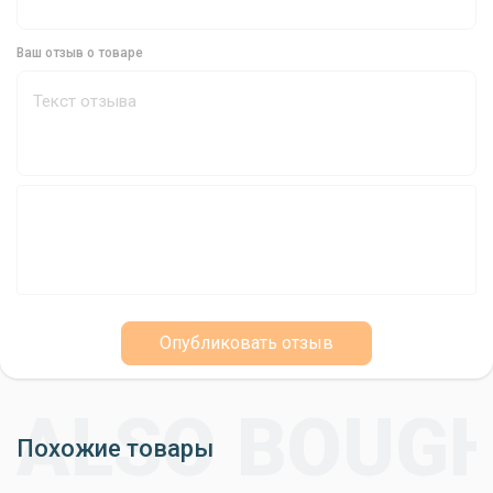
для ловли различных видов рыб, таких как окунь, судак, щука
и треска. Они отлично подходят для рыбалки в соленой и
Ваш отзыв о товаре
пресной воде.
Доступность
Тройники Decoy Y-F335 доступны по цене и станут отличным
выбором для рыболовов, которые ищут качественные и
надежные тройники для морской рыбалки.
Почувствуйте Уверенность с Decoy Y-F335
Выбирая тройники Decoy Y-F335, вы можете быть уверены в их
качестве и надежности. Они станут вашим надежным
Опубликовать отзыв
помощником в морской рыбалке и помогут вам поймать
трофейную рыбу.
Похожие товары