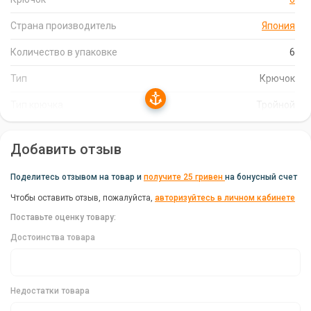
Тройники Decoy Y-F335 имеют специальный изгиб и
великолепную заточку, что позволяет жалу легко проникать в
Страна производитель
Япония
губу рыбы и надежно удерживать ее на протяжении всего
вываживания. Небольшая бородка предотвращает сход
Количество в упаковке
6
рыбы.
Тип
Крючок
Характеристики:
Тип крючка
Тройной
Бренд: Decoy
Добавить отзыв
Вес: 0.57 г
Страна производитель: Япония
Поделитесь отзывом на товар и
получите 25 гривен
на бонусный счет
Тип: Крючок
Чтобы оставить отзыв, пожалуйста,
авторизуйтесь в личном кабинете
Поставьте оценку товару:
Количество в упаковке: 6
Достоинства товара
Тип крючка: Тройной
Универсальность
Недостатки товара
Тройники Decoy Y-F335 универсальны и могут использоваться