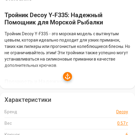
Тройник Decoy Y-F335: Надежный
Помощник для Морской Рыбалки
Тройник Decoy Y-F335 - это морская модель с вытянутым
цевьем, которая идеально подходит для узких приманок,
таких как пилкеры или прогонистые колеблющиеся блесны. Но
не ограничивайтесь этим! Эти тройники также успешно могут
устанавливаться на силиконовые приманки в качестве
дополнительных крючков.
Прочность и Надежность
Тройники Decoy Y-F335 изготовлены из прочной проволоки,
Характеристики
которая выдерживает большие нагрузки. Они обработаны
антикоррозионным покрытием, защищающим их от
окисления, что делает их идеальными для морской рыбалки.
Бренд
Decoy
Вес
0.57 г
Специальный Изгиб и Великолепная Заточка
Крючок
6