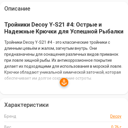
Описание
Тройники Decoy Y-S21 #4: Острые и
Надежные Крючки для Успешной Рыбалки
Тройники Decoy Y-S21 #4 - это классические тройники с
длинным цевьём и жалом, загнутым внутрь. Они
предназначены для оснащения различных видов приманок
при ловле хищной рыбы. Их антикоррозионное покрытие
делает их подходящими для использования в морской ловле.
Крючки обладают уникальной химической заточкой, которая
обеспечивает им долгое сохранение остроты.
Особенности Тройников Decoy Y-S21 #4:
Характеристики
Классическая форма с длинным цевьём и жалом, загнутым
внутрь.
Бренд
Decoy
Подходят для оснащения всех типов приманок при ловле
хищной рыбы.
Вес
0.76 г