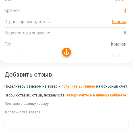
Имеют антикоррозионное покрытие, позволяющее
Крючок
4
использовать их в морской ловле.
Страна производитель
Япония
Уникальная химическая заточка обеспечивает долгое
сохранение остроты крючков.
Количество в упаковке
6
Тип
Крючок
Характеристики Тройников Decoy Y-S21 #4:
Тип крючка
Тройной
Бренд: Decoy
Вес: 0.76 г
Добавить отзыв
Страна производитель: Япония
Тип: Крючок
Поделитесь отзывом на товар и
получите 25 гривен
на бонусный счет
Количество в упаковке: 6 шт
Чтобы оставить отзыв, пожалуйста,
авторизуйтесь в личном кабинете
Поставьте оценку товару:
Тип крючка: Тройной
Достоинства товара
Decoy Y-S21 #4: Ваш Надежный Выбор для
Успешной Рыбалки