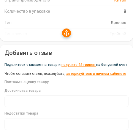
Страна производитель
Китай
Количество в упаковке:
8 штук.
Количество в упаковке
8
Цвет:
Черный никель.
Тип
Крючок
Размер крючка:
4.
Тип крючка
Тройной
Бренд:
Savage Gear.
Страна производитель:
Китай.
Добавить отзыв
Преимущества Тройников Savage Gear Y-Treble
Поделитесь отзывом на товар и
получите 25 гривен
на бонусный счет
Hook:
Чтобы оставить отзыв, пожалуйста,
авторизуйтесь в личном кабинете
Надежная подсечка:
Острота крючков гарантирует
Поставьте оценку товару:
надежную подсечку и удержание рыбы.
Достоинства товара
Долговечность:
Прочная сталь обеспечивает
долговечность и надежность крючков.
Универсальность:
Подходят для оснащения любого типа
Недостатки товара
приманок.
Доступная цена:
Тройники Savage Gear Y-Treble Hook