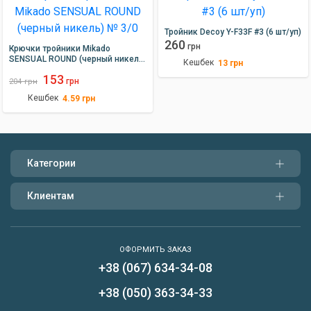
Тройник Decoy Y-F33F #3 (6 шт/уп)
260
грн
Крючки тройники Mikado
SENSUAL ROUND (черный никель)
Кешбек
13
грн
№ 3/0
153
грн
204
грн
Кешбек
4.59
грн
Категории
Клиентам
ОФОРМИТЬ ЗАКАЗ
+38 (067) 634-34-08
Написать нам
+38 (050) 363-34-33