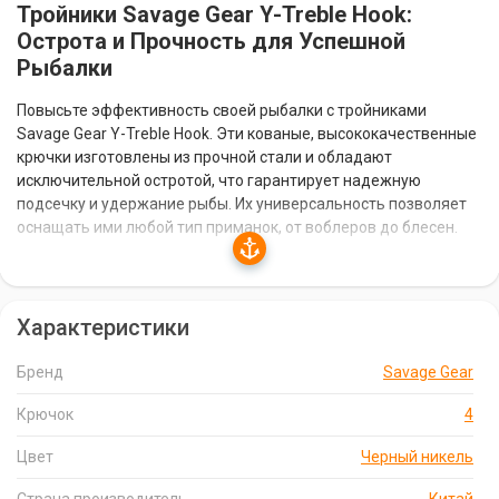
Тройники Savage Gear Y-Treble Hook:
Острота и Прочность для Успешной
Рыбалки
Повысьте эффективность своей рыбалки с тройниками
Savage Gear Y-Treble Hook. Эти кованые, высококачественные
крючки изготовлены из прочной стали и обладают
исключительной остротой, что гарантирует надежную
подсечку и удержание рыбы. Их универсальность позволяет
оснащать ими любой тип приманок, от воблеров до блесен.
Особенности Тройников Savage Gear Y-Treble
Hook:
Характеристики
Острота:
Исключительная острота крючков обеспечивает
Бренд
Savage Gear
надежную подсечку и удержание рыбы.
Прочность:
Изготовлены из прочной стали, что
Крючок
4
гарантирует долговечность и надежность.
Цвет
Черный никель
Универсальность:
Подходят для оснащения любого типа
приманок.