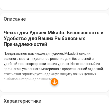
Описание
Чехол для Удочек Mikado: Безопасность и
Удобство для Ваших Рыболовных
Принадлежностей
Представляем вам чехол для удочек Mikado 2 секции
зеленого цвета - идеальное решение для безопасной и
удобной транспортировки ваших удочек. Изготовленный из
прочного и усиленного материала с прорезиненной отделкой,
этот чехол гарантирует надежную защиту ваших ценных
рыболовных принадлежностей.
Универсальность и Вместительность
Характеристики
Универсальный размер 140 см и две секции чехла позволяют
вместить большинство типов удочек. Вместительное