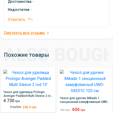
Достоинства:
-
Недостатки:
-
Ответить
Смотреть все отзывы
Похожие товары
Чехол для удилища Prologic
Avenger Padded Multi Sleeve 2 rod
Чехол для удочек Mikado 1
13’
4 730
грн
секционный камуфляжный UWD-
04201C 120 см
Кешбек
236.5
грн
606
грн
730
грн