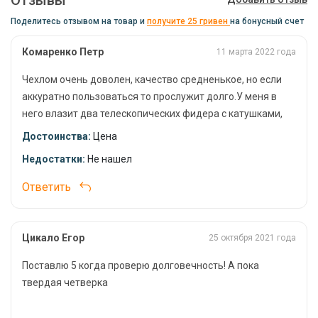
Поделитесь отзывом на товар и
получите 25 гривен
на бонусный счет
Преимущества чехла Mikado:
Комаренко Петр
11 марта 2022 года
Надежная защита:
чехол обеспечивает максимальную
защиту удилищ от физического воздействия и влаги.
Чехлом очень доволен, качество средненькое, но если
аккуратно пользоваться то прослужит долго.У меня в
Вместительность:
чехол имеет просторное основное
отделение и дополнительный боковой карман, что позволяет
него влазит два телескопических фидера с катушками,
удобно разместить все необходимые рыболовные
плюс 4 стойки под удилища и еще разная мелочевка в
Достоинства:
Цена
принадлежности.
виде кормушек, лесок, поводочниц и т.д.
Недостатки:
Не нашел
Удобство транспортировки:
чехол оснащен удобной
ручкой для переноски и регулируемым плечевым ремнем.
Ответить
Стильный дизайн:
чехол имеет стильный камуфляжный
рисунок, который не только выглядит привлекательно, но и
практичен в условиях природы.
Цикало Егор
25 октября 2021 года
Долговечность:
чехол изготовлен из высококачественных
Поставлю 5 когда проверю долговечность! А пока
материалов, что гарантирует его долговечность и
твердая четверка
износостойкость.
3 спиннинга влазит, на фото видно.
Чехол для удилищ Mikado - это идеальный выбор для