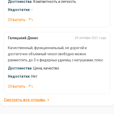
Достоинства:
Компактность и легкость
рыболовов, которые ценят надежность, вместительность и
Недостатки:
-
стильный дизайн. Защитите свои удилища и наслаждайтесь
Или 2 спиннинга и подсак.
комфортной рыбалкой с чехлом Mikado!
Ответить
Галицький Денис
09 октября 2021 года
Качественный, функциональный, не дорогой и
достаточно объёмный чехол свободно можно
разместить до 3-х фидерных удилищ с катушками, плюс
два боковых кармана куда можно разместить
Достоинства:
Цена, качество.
поводочницу и другие аксессуары, одним словом дёшево
Недостатки:
Нет
и сердито.
Ответить
Смотреть все отзывы