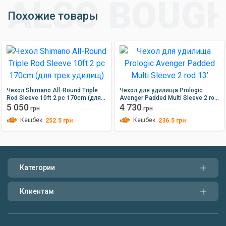
Похожие товары
Чехол Shimano All-Round Triple
Чехол для удилища Prologic
Rod Sleeve 10ft 2 pc 170cm (для
Avenger Padded Multi Sleeve 2 rod
трех удилищ)
5 050
13’
4 730
грн
грн
Кешбек
Кешбек
252.5
грн
236.5
грн
Категории
Клиентам