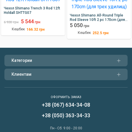
Чехол Shimano Trench 3 Rod 12ft
Holdall SHTTG07
Чехол Shimano All-Round Triple
Rod Sleeve 10ft 2 pc 170cm (для
5 544
грн
6 930
грн
трех удилищ)
5 050
грн
Кешбек
166.32
грн
Кешбек
252.5
грн
Категории
Клиентам
ОФОРМИТЬ ЗАКАЗ
+38 (067) 634-34-08
Написать нам
+38 (050) 363-34-33
Перезвонить мне
Пн - Сб: 9:00 - 20:00