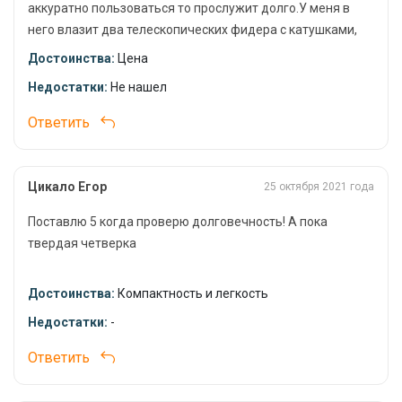
аккуратно пользоваться то прослужит долго.У меня в
рыболову.
него влазит два телескопических фидера с катушками,
плюс 4 стойки под удилища и еще разная мелочевка в
Надежная Защита и Стильный Дизайн
Достоинства:
Цена
виде кормушек, лесок, поводочниц и т.д.
Недостатки:
Не нашел
Чехол для удочек Mikado сочетает в себе надежную защиту и
стильный дизайн. Он станет вашим незаменимым спутником
Ответить
на рыбалке, обеспечивая сохранность ваших удилищ и
удобство их транспортировки. Приобретайте чехол Mikado и
наслаждайтесь комфортной и успешной рыбалкой!
Цикало Егор
25 октября 2021 года
Поставлю 5 когда проверю долговечность! А пока
твердая четверка
3 спиннинга влазит, на фото видно.
Достоинства:
Компактность и легкость
Недостатки:
-
Или 2 спиннинга и подсак.
Ответить