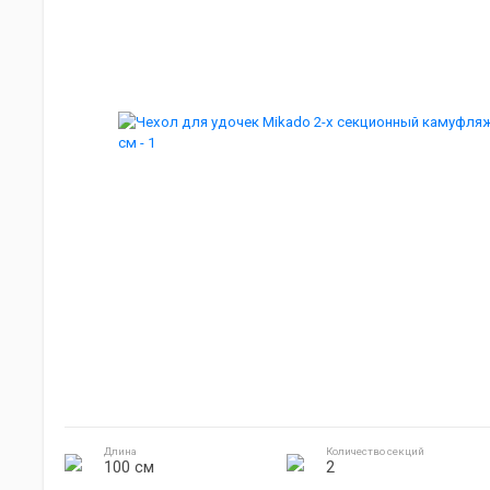
Мебель для кемпинга
Джиг головки
Готовка на природе
Электроника
Длина
Количество секций
100 см
2