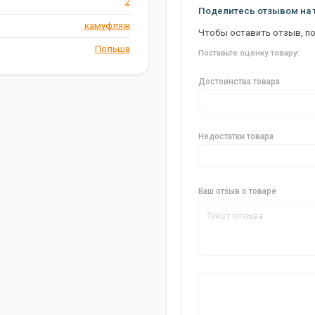
2
вов, которые ценят надежную
Поделитесь отзывом на 
 чехлом вы можете быть
камуфляж
всегда под рукой.
Чтобы оставить отзыв, п
Польша
Поставьте оценку товару:
Достоинства товара
Недостатки товара
Ваш отзыв о товаре