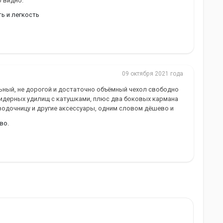
о видно.
ь и легкость
09 октября 2021 года
ьный, не дорогой и достаточно объёмный чехол свободно
фидерных удилищ с катушками, плюс два боковых кармана
водочницу и другие аксессуары, одним словом дёшево и
во.