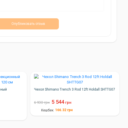
Опубликовать отзыв
нный
Чехол Shimano Trench 3 Rod 12ft Holdall SHTTG07
5 544
6 930
грн
грн
166.32
грн
Кешбек