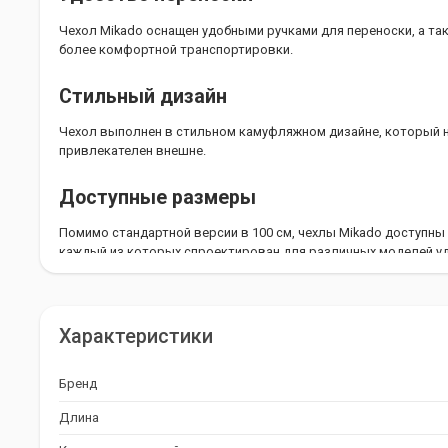
Чехол Mikado оснащен удобными ручками для переноски, а т
более комфортной транспортировки.
Стильный дизайн
Чехол выполнен в стильном камуфляжном дизайне, который не
привлекателен внешне.
Доступные размеры
Помимо стандартной версии в 100 см, чехлы Mikado доступны
каждый из которых спроектирован для различных моделей у
телескопические, фидерные, спиннинговые и многие другие.
Качество Mikado
Характеристики
Чехлы Mikado производятся в Польше и соответствуют высок
гарантирует долговечность и надежность изделия.
Бренд
Защита и удобство
Длина