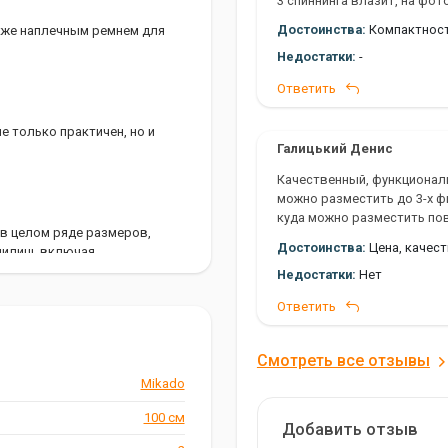
3 спиннинга влазит, на фот
Достоинства:
Компактност
акже наплечным ремнем для
Или 2 спиннинга и подсак.
Недостатки:
-
Ответить
 только практичен, но и
Галицький Денис
Качественный, функционал
можно разместить до 3-х 
куда можно разместить по
 в целом ряде размеров,
сердито.
Достоинства:
Цена, качест
дилищ, включая
Недостатки:
Нет
Ответить
им стандартам качества. Это
Смотреть все отзывы
Mikado
100 см
Добавить отзыв