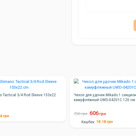
 Tactical 3/4 Rod Sleeve 153х22
Чехол для удочек Mikado 1 секцио
камуфляжный UWD-04201C 120 см
606
730
грн
грн
54
грн
18.18
грн
Кешбек