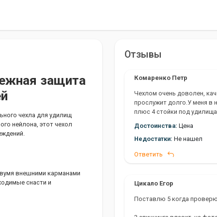
Отзывы
дежная защита
Комаренко Петр
ей
Чехлом очень доволен, кач
прослужит долго.У меня в 
плюс 4 стойки под удилища
ьного чехла для удилищ
поводочниц и т.д.
го нейлона, этот чехол
Достоинства:
Цена
еждений.
Недостатки:
Не нашел
Ответить
 двумя внешними карманами
ходимые снасти и
Цикало Егор
Поставлю 5 когда проверю