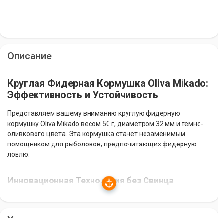
Описание
Круглая Фидерная Кормушка Oliva Mikado:
Эффективность и Устойчивость
Представляем вашему вниманию круглую фидерную
кормушку Oliva Mikado весом 50 г, диаметром 32 мм и темно-
оливкового цвета. Эта кормушка станет незаменимым
помощником для рыболовов, предпочитающих фидерную
ловлю.
Инновационная Технология без Свинца
Кормушка Oliva Mikado изготовлена из оцинкованной стали по
новой технологии, исключающей использование свинца. Это