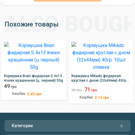
Похожие товары
Кормушка Brain фидерная S 4x13
Кормушка Mikado фидерная
ячеек крашенная (ц.:черный) 50g
круглая с дном (32х44мм) 40гр.
49
10шт оливка
грн
71
грн
92
грн
Кешбек
2.45
грн
Кешбек
2.13
грн
Категории