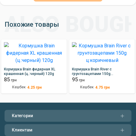
Похожие товары
Кормушка Brain фидерная XL
Кормушка Brain River с
крашенная (ц.:черный) 120g
грунтозацепами 150g
85
ц:коричневый
95
грн
грн
Кешбек
Кешбек
4.25
грн
4.75
грн
Категории
Клиентам