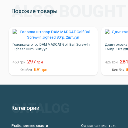
Похожие товары
Головка-штопор DAM MADCAT Golf Ball Screw-In
Джиг-головка 
Jighead 80гр. 2шт./уп
160гр. 1шт./у
297
28
450
грн
грн
426
грн
8.91
грн
8
Кешбек
Кешбек
Категории
Рыболовные снасти
Оснастка и монтаж