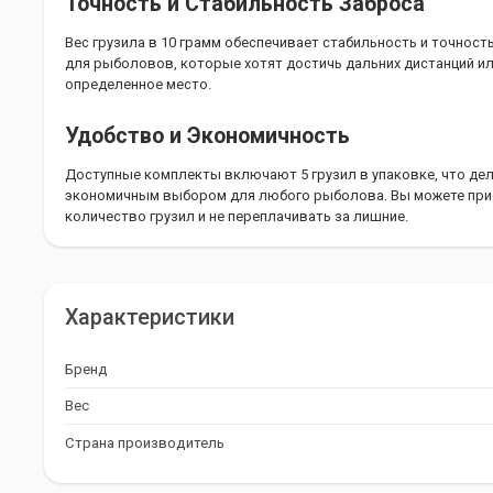
Точность и Стабильность Заброса
Вес грузила в 10 грамм обеспечивает стабильность и точност
для рыболовов, которые хотят достичь дальних дистанций ил
определенное место.
Удобство и Экономичность
Доступные комплекты включают 5 грузил в упаковке, что дел
экономичным выбором для любого рыболова. Вы можете при
количество грузил и не переплачивать за лишние.
Разнообразие Весов для Любых Услови
Грузило Balzer Drop Shot "Long" доступно в различных весах: 5 г, 1
Характеристики
позволяет подобрать оптимальный вес грузила в зависимост
используемой приманки.
Бренд
Balzer: Ваш Надежный Партнер в Рыбол
Вес
Выбирая грузило Balzer Drop Shot "Long" 10 г, вы получаете н
Страна производитель
продукт от известного немецкого бренда. Наслаждайтесь рыб
достигайте новых высот в этом увлекательном хобби.