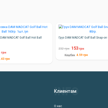
DAM MADCAT Golf Ball Hot Ball
Груз DAM MADCAT Golf Ball Snap-on v
п
153
232
грн
грн
1
грн
4.59
грн
Кешбек
.43
грн
Клиентам
О нас