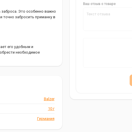
Ваш отзыв о товаре
ь заброса. Это особенно важно
и точно забросить приманку в
ает его удобным и
обрести необходимое
й
0 г, 15 г, 20 г и 25 г. Это
и от условий ловли и
Balzer
овле
10 г
адежный и качественный
Германия
алкой без лишних хлопот и