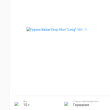
Мебель для кемпинга
Джиг головки
Готовка на природе
Электроника
Вес
Страна производитель
10 г
Германия