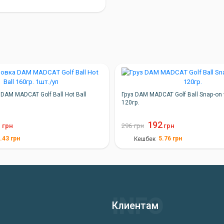
DAM MADCAT Golf Ball Hot Ball
Груз DAM MADCAT Golf Ball Snap-on v
п
120гр.
1
192
грн
296
грн
грн
.43
грн
5.76
грн
Кешбек
Клиентам