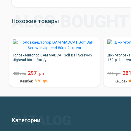
Похожие товары
Головка-штопор DAM MADCAT Golf Ball Screw-In
Джиг-головка 
Jighead 80гр. 2шт./уп
160гр. 1шт./у
297
28
450
грн
грн
426
грн
8.91
грн
8
Кешбек
Кешбек
Категории