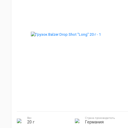
Мебель для кемпинга
Джиг головки
Готовка на природе
Электроника
Вес
Страна производитель
20 г
Германия