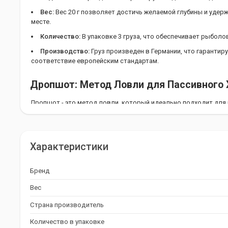
Вес:
Вес 20 г позволяет достичь желаемой глубины и удер
месте.
Количество:
В упаковке 3 груза, что обеспечивает рыболов
Производство:
Груз произведен в Германии, что гарантир
соответствие европейским стандартам.
Дропшот: Метод Ловли для Пассивного
Дропшот - это метод ловли, который идеально подходит для 
позволяет рыболову "топтаться" приманкой в интересном мес
осторожного хищника. "Отводной поводок" также дает возм
во время остановки, но только дропшот позволяет полноцен
локальной точке.
Характеристики
Приобретайте Груз Balzer Drop Shot "Long
Бренд
Если вы ищете точный, эффективный и надежный груз для рыбал
Вес
"Long" 20 г - это идеальный выбор для вас. Приобретайте его
успешной рыбалкой!
Страна производитель
Количество в упаковке