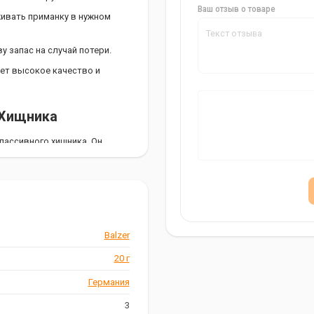
Ваш отзыв о товаре
живать приманку в нужном
у запас на случай потери.
ует высокое качество и
 Хищника
пассивного хищника. Он
те, соблазняя даже самого
ожность анимировать приманку
но играть приманкой в
" 20 г Сегодня!
Balzer
ки, то груз Balzer Drop Shot
20 г
 сегодня и наслаждайтесь
Германия
3