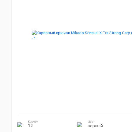
Мебель для кемпинга
Джиг головки
Готовка на природе
Электроника
Крючок
Цвет
12
черный