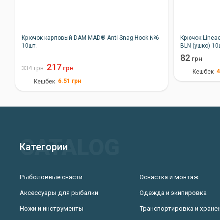
Крючок карповый DAM MAD® Anti Snag Hook №6
Крючок Linea
10шт.
BLN (ушко) 10
82
грн
217
334
грн
грн
4
Кешбек
6.51
грн
Кешбек
Категории
Рыболовные снасти
Оснастка и монтаж
Аксессуары для рыбалки
Одежда и экипировка
Ножи и инструменты
Транспортировка и хране