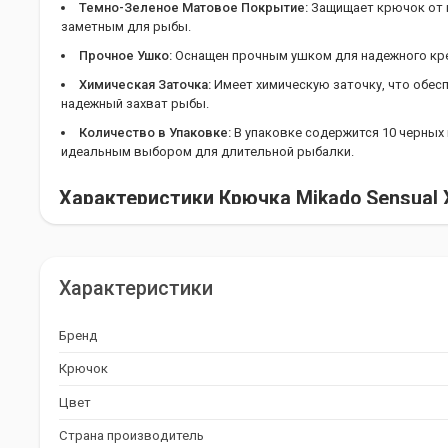
Темно-Зеленое Матовое Покрытие:
Защищает крючок от к
заметным для рыбы.
Прочное Ушко:
Оснащен прочным ушком для надежного кре
Химическая Заточка:
Имеет химическую заточку, что обес
надежный захват рыбы.
Количество в Упаковке:
В упаковке содержится 10 черных 
идеальным выбором для длительной рыбалки.
Характеристики Крючка Mikado Sensual X
Бренд:
Mikado
Страна Производитель:
Польша
Характеристики
Тип Крючка:
Одинарный
Количество в Упаковке:
10
Бренд
Mikado Sensual X-Tra Strong Carp: Ваш 
Крючок
Рыбалке
Цвет
Карповый крючок Mikado Sensual X-Tra Strong Carp - это иде
Страна производитель
которые ищут надежный и прочный крючок для ловли карпа. Е