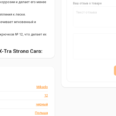
оррозии и делает его менее
Ваш отзыв о товаре
пления к леске.
печивает мгновенный и
крючков № 12, что делает их
-Tra Strong Carp:
Mikado
Надежный Партнер в
12
черный
альный выбор для рыболовов,
Польша
го прочность, надежность и