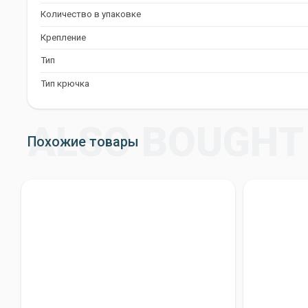
острые крючки сделают вашу рыбалку успешной и приятной.
Количество в упаковке
Крепление
Тип
Тип крючка
Похожие товары