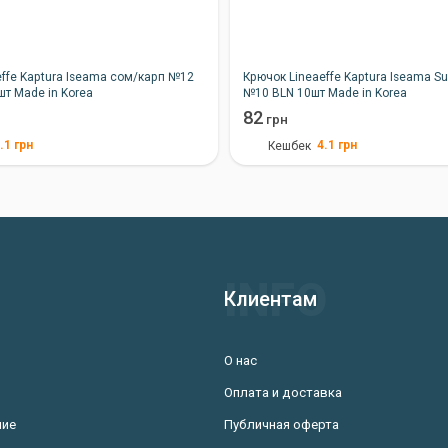
effe Kaptura Iseama сом/карп №12
Крючок Lineaeffe Kaptura Iseama S
шт Made in Korea
№10 BLN 10шт Made in Korea
82
грн
.1
грн
4.1
грн
Кешбек
Клиентам
О нас
Оплата и доставка
ние
Публичная оферта