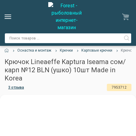
Оснастка и монтаж
Крючки
Карповые крючки
Крючок L
Крючок Lineaeffe Kaptura Iseama сом/
карп №12 BLN (ушко) 10шт Made in
Korea
3 отзыва
7953712