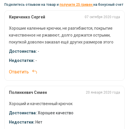
Достигайте Успеха с Lineaeffe Kaptura Iseama
Поделитесь отзывом на товар и
получите 25 гривен
на бонусный счет
Выбирая карповые крючки Lineaeffe Kaptura Iseama, вы
Кириченко Сергей
07 октября 2020 года
делаете ставку на надежность и успех в рыбалке. Эти крючки
станут вашим надежным помощником в поимке трофейных
Хорошие каленные крючки, не разгибаются, покрытие
экземпляров карпа и сома.
качественное не ржавеют, долго держатся острыми,
покупкой доволен заказал ещё других размеров этого
производителя.
Достоинства:
-
Недостатки:
-
Ответить
Полинкевич Семен
20 января 2020 года
Хороший и качественный крючок
Достоинства:
Хорошее качество
Недостатки:
Нет