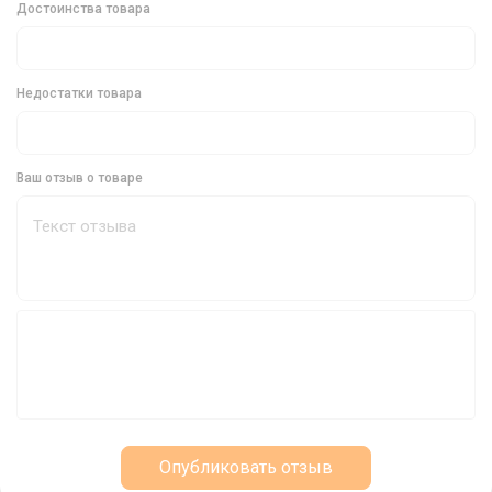
Тип:
Кормушка
Достоинства товара
Цвет:
Коричневый
Габариты:
25х28 мм
Недостатки товара
Кормушка Select Пикерная - Ваш Надежный
Помощник в Рыбалке
Ваш отзыв о товаре
Кормушка Select Пикерная - это незаменимый инструмент для
любителей фидерной пикерной рыбалки. Ее точность заброса,
мягкий пластиковый корпус и универсальность делают ее
идеальным выбором для ловли плотвы, карася или
подлещика.
Опубликовать отзыв