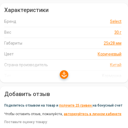
Характеристики
Особенности Кормушки Select Пикерной:
Точность заброса:
Округлая форма и небольшие
Бренд
Select
крылышки обеспечивают максимально точный заброс, что
Вес
30 г
позволяет доставать рыбу даже в самых труднодоступных
местах.
Габариты
25х28 мм
Мягкий пластиковый корпус:
Кормушка изготовлена из
Цвет
Коричневый
мягкого пластика, который не цепляется за препятствия в
воде и не утяжеляется илом на дне.
Страна производитель
Китай
Универсальность:
Кормушка Select Пикерная подходит
Тип
Кормушка
для ловли плотвы, карася или подлещика.
Характеристики Кормушки Select Пикерной:
Добавить отзыв
Бренд:
Select
Поделитесь отзывом на товар и
получите 25 гривен
на бонусный счет
Вес:
30 г
Чтобы оставить отзыв, пожалуйста,
авторизуйтесь в личном кабинете
Страна производитель:
Китай
Поставьте оценку товару: