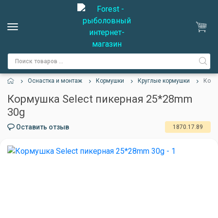
Оснастка и монтаж
Кормушки
Круглые кормушки
Корм
Кормушка Select пикерная 25*28mm
30g
Оставить отзыв
1870.17.89