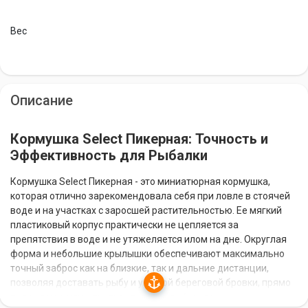
Вес
Описание
Кормушка Select Пикерная: Точность и
Эффективность для Рыбалки
Кормушка Select Пикерная - это миниатюрная кормушка,
которая отлично зарекомендовала себя при ловле в стоячей
воде и на участках с заросшей растительностью. Ее мягкий
пластиковый корпус практически не цепляется за
препятствия в воде и не утяжеляется илом на дне. Округлая
форма и небольшие крылышки обеспечивают максимально
точный заброс как на близкие, так и дальние дистанции,
позволяя доставать рыбу и у самой береговой бровки, прямо
под ногами, или с противоположного берега.